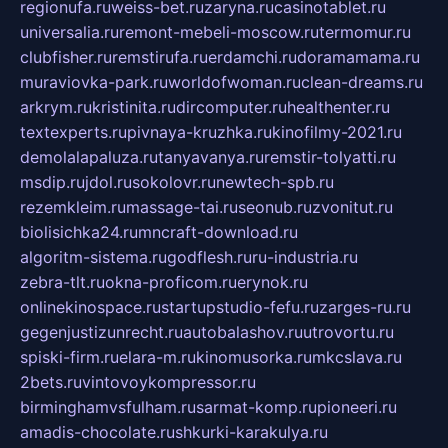
regionufa.ru
weiss-bet.ru
zaryna.ru
casinotablet.ru
universalia.ru
remont-mebeli-moscow.ru
termomur.ru
clubfisher.ru
remstirufa.ru
erdamchi.ru
doramamama.ru
muraviovka-park.ru
worldofwoman.ru
clean-dreams.ru
arkrym.ru
kristinita.ru
dircomputer.ru
healthenter.ru
textexperts.ru
pivnaya-kruzhka.ru
kinofilmy-2021.ru
demolalapaluza.ru
tanyavanya.ru
remstir-tolyatti.ru
msdip.ru
jdol.ru
sokolovr.ru
newtech-spb.ru
rezemkleim.ru
massage-tai.ru
seonub.ru
zvonitut.ru
biolisichka24.ru
mncraft-download.ru
algoritm-sistema.ru
godflesh.ru
ru-industria.ru
zebra-tlt.ru
okna-proficom.ru
erynok.ru
onlinekinospace.ru
startupstudio-fefu.ru
zarges-ru.ru
gegenjustizunrecht.ru
autobalashov.ru
utrovortu.ru
spiski-firm.ru
elara-m.ru
kinomusorka.ru
mkcslava.ru
2bets.ru
vintovoykompressor.ru
birminghamvsfulham.ru
sarmat-komp.ru
pioneeri.ru
amadis-chocolate.ru
shkurki-karakulya.ru