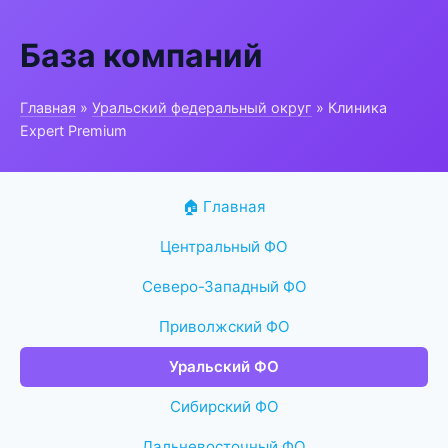
База компаний
Главная
»
Уральский федеральный округ
» Клиника
Expert Premium
🏠 Главная
Центральный ФО
Северо-Западный ФО
Приволжский ФО
Уральский ФО
Сибирский ФО
Дальневосточный ФО