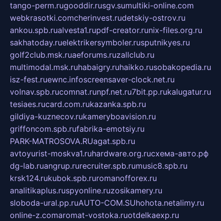
tango-perm.ru
gooddir.ru
sgv.su
multiki-online.com
webkrasotki.com
cherinvest.ru
detskiy-ostrov.ru
ankou.spb.ru
alvesta1.ru
pdf-creator.ru
nix-files.org.ru
sakhatoday.ru
elektrikersymboler.ru
sputnikyes.ru
golf2club.msk.ru
aeforums.ru
zallclub.ru
multimodal.msk.ru
habaigry.ru
haikko.ru
sobakopedia.ru
isz-fest.ru
ewnc.info
screensaver-clock.net.ru
volnav.spb.ru
comnat.ru
npf.net.ru
7bit.pp.ru
kalugatur.ru
tesiaes.ru
card.com.ru
kazanka.spb.ru
gildiya-kuznecov.ru
kameryboavision.ru
griffoncom.spb.ru
fabrika-emotsiy.ru
PARK-MATROSOVA.RU
agat.spb.ru
avtoyurist-moskva1.ru
hardware.org.ru
схема-авто.рф
dg-lab.ru
angrup.ru
recruiter.spb.ru
music8.spb.ru
krsk124.ru
kubok.spb.ru
romanofforex.ru
analitikaplus.ru
spyonline.ru
zosikamery.ru
sloboda-ural.pp.ru
AUTO-COM.SU
hohota.net
alimy.ru
online-z.com
aromat-vostoka.ru
otdelkaexp.ru