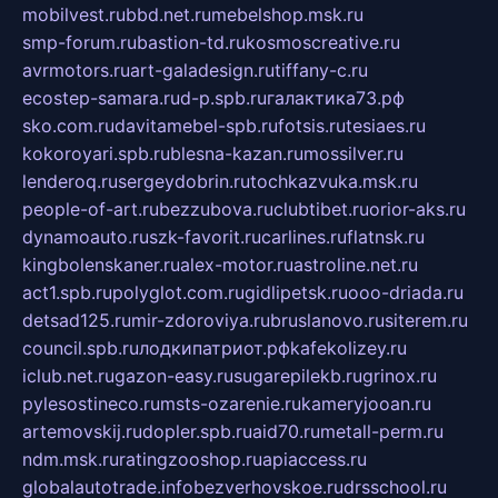
mobilvest.ru
bbd.net.ru
mebelshop.msk.ru
smp-forum.ru
bastion-td.ru
kosmoscreative.ru
avrmotors.ru
art-galadesign.ru
tiffany-c.ru
ecostep-samara.ru
d-p.spb.ru
галактика73.рф
sko.com.ru
davitamebel-spb.ru
fotsis.ru
tesiaes.ru
kokoroyari.spb.ru
blesna-kazan.ru
mossilver.ru
lenderoq.ru
sergeydobrin.ru
tochkazvuka.msk.ru
people-of-art.ru
bezzubova.ru
clubtibet.ru
orior-aks.ru
dynamoauto.ru
szk-favorit.ru
carlines.ru
flatnsk.ru
kingbolenskaner.ru
alex-motor.ru
astroline.net.ru
act1.spb.ru
polyglot.com.ru
gidlipetsk.ru
ooo-driada.ru
detsad125.ru
mir-zdoroviya.ru
bruslanovo.ru
siterem.ru
council.spb.ru
лодкипатриот.рф
kafekolizey.ru
iclub.net.ru
gazon-easy.ru
sugarepilekb.ru
grinox.ru
pylesostineco.ru
msts-ozarenie.ru
kameryjooan.ru
artemovskij.ru
dopler.spb.ru
aid70.ru
metall-perm.ru
ndm.msk.ru
ratingzooshop.ru
apiaccess.ru
globalautotrade.info
bezverhovskoe.ru
drsschool.ru