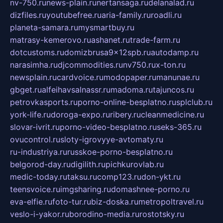
nv-750.ru
news-plain.ru
nertansaga.ru
delanalad.ru
dizfiles.ru
youtubefree.ru
aria-family.ru
roadli.ru
planeta-samara.ru
mysmartbuy.ru
matrasy-kemerovo.ru
ashanet.ru
trade-farm.ru
dotcustoms.ru
domizbrusa9x12spb.ru
autodamp.ru
narasimha.ru
djcommodities.ru
nv750.ru
x-ton.ru
newsplain.ru
cardvoice.ru
modopaper.ru
manunae.ru
gbget.ru
alfeihavsalnassr.ru
madoma.ru
tajuncos.ru
petrovkasports.ru
porno-online-besplatno.ru
splclub.ru
york-life.ru
doroga-expo.ru
ribery.ru
cleanmedicine.ru
slovar-ivrit.ru
porno-video-besplatno.ru
seks-365.ru
ovucontrol.ru
sloty-igrovyye-avtomaty.ru
ru-industriya.ru
russkoe-porno-besplatno.ru
belgorod-day.ru
digilith.ru
pichkurovlab.ru
medic-today.ru
taksu.ru
comp123.ru
don-ykt.ru
teensvoice.ru
imgsharing.ru
domashnee-porno.ru
eva-elfie.ru
foto-tur.ru
biz-doska.ru
metropoltravel.ru
veslo-i-yakor.ru
borodino-media.ru
rostotsky.ru