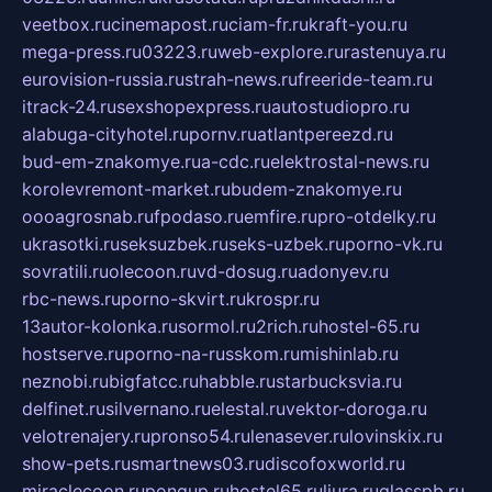
veetbox.ru
cinemapost.ru
ciam-fr.ru
kraft-you.ru
mega-press.ru
03223.ru
web-explore.ru
rastenuya.ru
eurovision-russia.ru
strah-news.ru
freeride-team.ru
itrack-24.ru
sexshopexpress.ru
autostudiopro.ru
alabuga-cityhotel.ru
pornv.ru
atlantpereezd.ru
bud-em-znakomye.ru
a-cdc.ru
elektrostal-news.ru
korolevremont-market.ru
budem-znakomye.ru
oooagrosnab.ru
fpodaso.ru
emfire.ru
pro-otdelky.ru
ukrasotki.ru
seksuzbek.ru
seks-uzbek.ru
porno-vk.ru
sovratili.ru
olecoon.ru
vd-dosug.ru
adonyev.ru
rbc-news.ru
porno-skvirt.ru
krospr.ru
13autor-kolonka.ru
sormol.ru
2rich.ru
hostel-65.ru
hostserve.ru
porno-na-russkom.ru
mishinlab.ru
neznobi.ru
bigfatcc.ru
habble.ru
starbucksvia.ru
delfinet.ru
silvernano.ru
elestal.ru
vektor-doroga.ru
velotrenajery.ru
pronso54.ru
lenasever.ru
lovinskix.ru
show-pets.ru
smartnews03.ru
discofoxworld.ru
miraclecoon.ru
pongup.ru
hostel65.ru
liura.ru
glasspb.ru