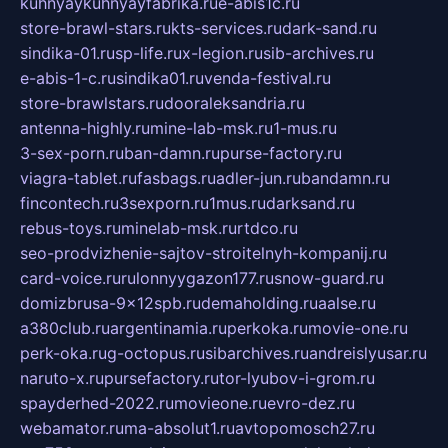
kuhnyaykuhnyayfabrika.ru
e-abis1c.ru
store-brawl-stars.ru
kts-services.ru
dark-sand.ru
sindika-01.ru
sp-life.ru
x-legion.ru
sib-archives.ru
e-abis-1-c.ru
sindika01.ru
venda-festival.ru
store-brawlstars.ru
dooraleksandria.ru
antenna-highly.ru
mine-lab-msk.ru
1-mus.ru
3-sex-porn.ru
ban-damn.ru
purse-factory.ru
viagra-tablet.ru
fasbags.ru
adler-jun.ru
bandamn.ru
fincontech.ru
3sexporn.ru
1mus.ru
darksand.ru
rebus-toys.ru
minelab-msk.ru
rtdco.ru
seo-prodvizhenie-sajtov-stroitelnyh-kompanij.ru
card-voice.ru
rulonnyygazon177.ru
snow-guard.ru
domizbrusa-9x12spb.ru
demaholding.ru
aalse.ru
a380club.ru
argentinamia.ru
perkoka.ru
movie-one.ru
perk-oka.ru
g-octopus.ru
sibarchives.ru
andreislyusar.ru
naruto-x.ru
pursefactory.ru
tor-lyubov-i-grom.ru
spayderhed-2022.ru
movieone.ru
evro-dez.ru
webamator.ru
ma-absolut1.ru
avtopomosch27.ru