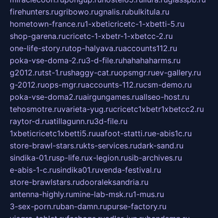
firehunters.ru
gribowo.ru
gnalis.ru
bulkitula.ru
hometown-france.ru
1-xbeticricetc-1-xbetti-5.ru
shop-garena.ru
cricetc-1-xbetr-1-xbetcc-2.ru
one-life-story.ru
top-halyava.ru
accounts112.ru
poka-vse-doma-2.ru
3-d-file.ru
hahahaharms.ru
g2012.ru
tst-1.ru
shaggy-cat.ru
opsmgr.ru
ev-gallery.ru
g-2012.ru
ops-mgr.ru
accounts-112.ru
csm-demo.ru
poka-vse-doma2.ru
airgungames.ru
allseo-host.ru
tehosmotre.ru
varieta-yug.ru
cricetc1xbetr1xbetcc2.ru
raytor-d.ru
atillagunn.ru
3d-file.ru
1xbeticricetc1xbetti5.ru
uafoot-statti.ru
e-abis1c.ru
store-brawl-stars.ru
kts-services.ru
dark-sand.ru
sindika-01.ru
sp-life.ru
x-legion.ru
sib-archives.ru
e-abis-1-c.ru
sindika01.ru
venda-festival.ru
store-brawlstars.ru
dooraleksandria.ru
antenna-highly.ru
mine-lab-msk.ru
1-mus.ru
3-sex-porn.ru
ban-damn.ru
purse-factory.ru