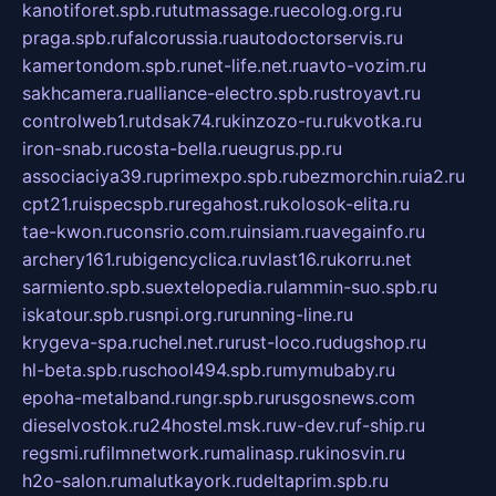
kanotiforet.spb.ru
tutmassage.ru
ecolog.org.ru
praga.spb.ru
falcorussia.ru
autodoctorservis.ru
kamertondom.spb.ru
net-life.net.ru
avto-vozim.ru
sakhcamera.ru
alliance-electro.spb.ru
stroyavt.ru
controlweb1.ru
tdsak74.ru
kinzozo-ru.ru
kvotka.ru
iron-snab.ru
costa-bella.ru
eugrus.pp.ru
associaciya39.ru
primexpo.spb.ru
bezmorchin.ru
ia2.ru
cpt21.ru
ispecspb.ru
regahost.ru
kolosok-elita.ru
tae-kwon.ru
consrio.com.ru
insiam.ru
avegainfo.ru
archery161.ru
bigencyclica.ru
vlast16.ru
korru.net
sarmiento.spb.su
extelopedia.ru
lammin-suo.spb.ru
iskatour.spb.ru
snpi.org.ru
running-line.ru
krygeva-spa.ru
chel.net.ru
rust-loco.ru
dugshop.ru
hl-beta.spb.ru
school494.spb.ru
mymubaby.ru
epoha-metalband.ru
ngr.spb.ru
rusgosnews.com
dieselvostok.ru
24hostel.msk.ru
w-dev.ru
f-ship.ru
regsmi.ru
filmnetwork.ru
malinasp.ru
kinosvin.ru
h2o-salon.ru
malutkayork.ru
deltaprim.spb.ru