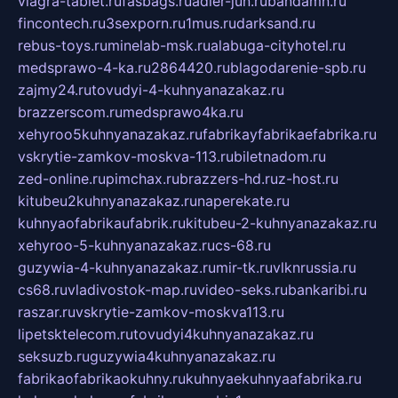
viagra-tablet.ru
fasbags.ru
adler-jun.ru
bandamn.ru
fincontech.ru
3sexporn.ru
1mus.ru
darksand.ru
rebus-toys.ru
minelab-msk.ru
alabuga-cityhotel.ru
medsprawo-4-ka.ru
2864420.ru
blagodarenie-spb.ru
zajmy24.ru
tovudyi-4-kuhnyanazakaz.ru
brazzerscom.ru
medsprawo4ka.ru
xehyroo5kuhnyanazakaz.ru
fabrikayfabrikaefabrika.ru
vskrytie-zamkov-moskva-113.ru
biletnadom.ru
zed-online.ru
pimchax.ru
brazzers-hd.ru
z-host.ru
kitubeu2kuhnyanazakaz.ru
naperekate.ru
kuhnyaofabrikaufabrik.ru
kitubeu-2-kuhnyanazakaz.ru
xehyroo-5-kuhnyanazakaz.ru
cs-68.ru
guzywia-4-kuhnyanazakaz.ru
mir-tk.ru
vlknrussia.ru
cs68.ru
vladivostok-map.ru
video-seks.ru
bankaribi.ru
raszar.ru
vskrytie-zamkov-moskva113.ru
lipetsktelecom.ru
tovudyi4kuhnyanazakaz.ru
seksuzb.ru
guzywia4kuhnyanazakaz.ru
fabrikaofabrikaokuhny.ru
kuhnyaekuhnyaafabrika.ru