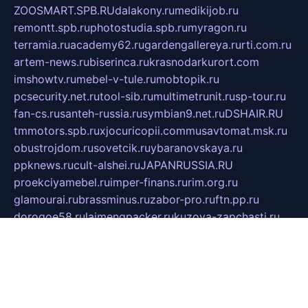
ZOOSMART.SPB.RU
dalakony.ru
medikijob.ru
remontt.spb.ru
photostudia.spb.ru
myragon.ru
terramia.ru
academy62.ru
gardengallereya.ru
rti.com.ru
artem-news.ru
biserinca.ru
krasnodarkurort.com
imshowtv.ru
mebel-v-tule.ru
mobtopik.ru
pcsecurity.net.ru
tool-sib.ru
multimetrunit.ru
sp-tour.ru
fan-cs.ru
santeh-russia.ru
symbian9.net.ru
DSHAIR.RU
tmmotors.spb.ru
xjocuricopii.com
musavtomat.msk.ru
obustrojdom.ru
sovetcik.ru
ybaranovskaya.ru
ppknews.ru
cult-alshei.ru
JAPANRUSSIA.RU
proekciyamebel.ru
imper-finans.ru
rim.org.ru
glamourai.ru
brassminus.ru
zabor-pro.ru
ftn.pp.ru
dorogoe58.ru
laimengpacker.ru
kuzova-zapchasti.ru
sageerp.ru
taxodrom.ru
dsrazvitie.ru
hardcity.net.ru
ratinghomegames.ru
topservice25.ru
gubernyan.ru
gtglasslined.ru
ii4.ru
tssport.spb.ru
andorra24.com
blackwallstreet.ru
oboimos.ru
optim-doors.com.ru
ikuch.ru
nycr.org.ru
npa21.ru
vremya-ch.spb.ru