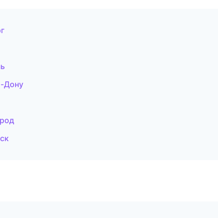
рг
нь
а-Дону
ород
вск