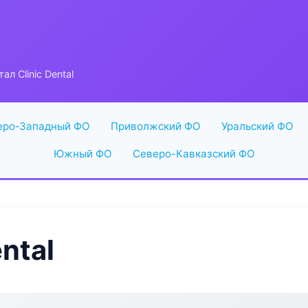
ал Clinic Dental
еро-Западный ФО
Приволжский ФО
Уральский ФО
Южный ФО
Северо-Кавказский ФО
ntal