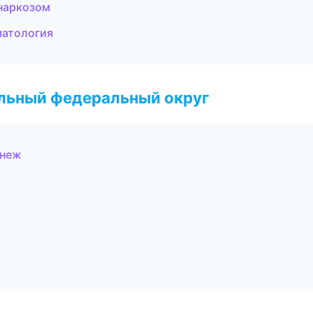
 наркозом
матология
альный федеральный округ
онеж