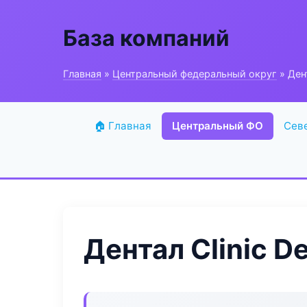
База компаний
Главная
»
Центральный федеральный округ
» Дент
🏠 Главная
Центральный ФО
Сев
Дентал Clinic De