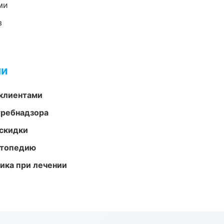
ми
в
ми
 клиентами
требнадзора
скидки
ортопедию
тика при лечении