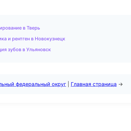
ирование в Тверь
ика и рентген в Новокузнецк
ия зубов в Ульяновск
альный федеральный округ
|
Главная страница
→