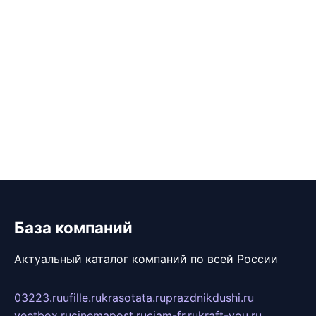
База компаний
Актуальный каталог компаний по всей России
03223.ru
ufille.ru
krasotata.ru
prazdnikdushi.ru
veetbox.ru
cinemapost.ru
ciam-fr.ru
kraft-you.ru