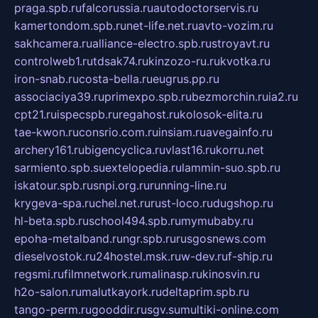
praga.spb.ru
falcorussia.ru
autodoctorservis.ru
kamertondom.spb.ru
net-life.net.ru
avto-vozim.ru
sakhcamera.ru
alliance-electro.spb.ru
stroyavt.ru
controlweb1.ru
tdsak74.ru
kinzozo-ru.ru
kvotka.ru
iron-snab.ru
costa-bella.ru
eugrus.pp.ru
associaciya39.ru
primexpo.spb.ru
bezmorchin.ru
ia2.ru
cpt21.ru
ispecspb.ru
regahost.ru
kolosok-elita.ru
tae-kwon.ru
consrio.com.ru
insiam.ru
avegainfo.ru
archery161.ru
bigencyclica.ru
vlast16.ru
korru.net
sarmiento.spb.su
extelopedia.ru
lammin-suo.spb.ru
iskatour.spb.ru
snpi.org.ru
running-line.ru
krygeva-spa.ru
chel.net.ru
rust-loco.ru
dugshop.ru
hl-beta.spb.ru
school494.spb.ru
mymubaby.ru
epoha-metalband.ru
ngr.spb.ru
rusgosnews.com
dieselvostok.ru
24hostel.msk.ru
w-dev.ru
f-ship.ru
regsmi.ru
filmnetwork.ru
malinasp.ru
kinosvin.ru
h2o-salon.ru
malutkayork.ru
deltaprim.spb.ru
tango-perm.ru
gooddir.ru
sgv.su
multiki-online.com