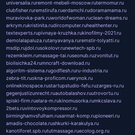
universalia.ru
remont-mebeli-moscow.ru
termomur.ru
clubfisher.ru
remstirufa.ru
erdamchi.ru
doramamama.ru
muraviovka-park.ru
worldofwoman.ru
clean-dreams.ru
arkrym.ru
kristinita.ru
dircomputer.ru
healthenter.ru
textexperts.ru
pivnaya-kruzhka.ru
kinofilmy-2021.ru
demolalapaluza.ru
tanyavanya.ru
remstir-tolyatti.ru
msdip.ru
jdol.ru
sokolovr.ru
newtech-spb.ru
rezemkleim.ru
massage-tai.ru
seonub.ru
zvonitut.ru
biolisichka24.ru
mncraft-download.ru
algoritm-sistema.ru
godflesh.ru
ru-industria.ru
zebra-tlt.ru
okna-proficom.ru
erynok.ru
onlinekinospace.ru
startupstudio-fefu.ru
zarges-ru.ru
gegenjustizunrecht.ru
autobalashov.ru
utrovortu.ru
spiski-firm.ru
elara-m.ru
kinomusorka.ru
mkcslava.ru
2bets.ru
vintovoykompressor.ru
birminghamvsfulham.ru
sarmat-komp.ru
pioneeri.ru
amadis-chocolate.ru
shkurki-karakulya.ru
kanotiforet.spb.ru
tutmassage.ru
ecolog.org.ru