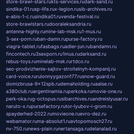
store-brawl-stars.ru
kts-services.ru
dark-sand.ru
sindika-01.ru
sp-life.ru
x-legion.ru
sib-archives.ru
e-abis-1-c.ru
sindika01.ru
venda-festival.ru
store-brawlstars.ru
dooraleksandria.ru
antenna-highly.ru
mine-lab-msk.ru
1-mus.ru
3-sex-porn.ru
ban-damn.ru
purse-factory.ru
viagra-tablet.ru
fasbags.ru
adler-jun.ru
bandamn.ru
fincontech.ru
3sexporn.ru
1mus.ru
darksand.ru
rebus-toys.ru
minelab-msk.ru
rtdco.ru
seo-prodvizhenie-sajtov-stroitelnyh-kompanij.ru
card-voice.ru
rulonnyygazon177.ru
snow-guard.ru
domizbrusa-9x12spb.ru
demaholding.ru
aalse.ru
a380club.ru
argentinamia.ru
perkoka.ru
movie-one.ru
perk-oka.ru
g-octopus.ru
sibarchives.ru
andreislyusar.ru
naruto-x.ru
pursefactory.ru
tor-lyubov-i-grom.ru
spayderhed-2022.ru
movieone.ru
evro-dez.ru
webamator.ru
ma-absolut1.ru
avtopomosch27.ru
nv-750.ru
news-plain.ru
nertansaga.ru
delanalad.ru