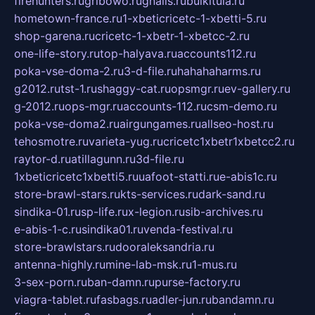
firehunters.ru
gribowo.ru
gnalis.ru
bulkitula.ru
hometown-france.ru
1-xbeticricetc-1-xbetti-5.ru
shop-garena.ru
cricetc-1-xbetr-1-xbetcc-2.ru
one-life-story.ru
top-halyava.ru
accounts112.ru
poka-vse-doma-2.ru
3-d-file.ru
hahahaharms.ru
g2012.ru
tst-1.ru
shaggy-cat.ru
opsmgr.ru
ev-gallery.ru
g-2012.ru
ops-mgr.ru
accounts-112.ru
csm-demo.ru
poka-vse-doma2.ru
airgungames.ru
allseo-host.ru
tehosmotre.ru
varieta-yug.ru
cricetc1xbetr1xbetcc2.ru
raytor-d.ru
atillagunn.ru
3d-file.ru
1xbeticricetc1xbetti5.ru
uafoot-statti.ru
e-abis1c.ru
store-brawl-stars.ru
kts-services.ru
dark-sand.ru
sindika-01.ru
sp-life.ru
x-legion.ru
sib-archives.ru
e-abis-1-c.ru
sindika01.ru
venda-festival.ru
store-brawlstars.ru
dooraleksandria.ru
antenna-highly.ru
mine-lab-msk.ru
1-mus.ru
3-sex-porn.ru
ban-damn.ru
purse-factory.ru
viagra-tablet.ru
fasbags.ru
adler-jun.ru
bandamn.ru