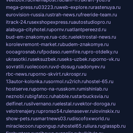
mega-press.ru
03223.ru
web-explore.ru
rastenuya.ru
eurovision-russia.ru
strah-news.ru
freeride-team.ru
itrack-24.ru
sexshopexpress.ru
autostudiopro.ru
alabuga-cityhotel.ru
pornv.ru
atlantpereezd.ru
bud-em-znakomye.ru
a-cdc.ru
elektrostal-news.ru
korolevremont-market.ru
budem-znakomye.ru
oooagrosnab.ru
fpodaso.ru
emfire.ru
pro-otdelky.ru
ukrasotki.ru
seksuzbek.ru
seks-uzbek.ru
porno-vk.ru
sovratili.ru
olecoon.ru
vd-dosug.ru
adonyev.ru
rbc-news.ru
porno-skvirt.ru
krospr.ru
13autor-kolonka.ru
sormol.ru
2rich.ru
hostel-65.ru
hostserve.ru
porno-na-russkom.ru
mishinlab.ru
neznobi.ru
bigfatcc.ru
habble.ru
starbucksvia.ru
delfinet.ru
silvernano.ru
elestal.ru
vektor-doroga.ru
velotrenajery.ru
pronso54.ru
lenasever.ru
lovinskix.ru
show-pets.ru
smartnews03.ru
discofoxworld.ru
miraclecoon.ru
pongup.ru
hostel65.ru
liura.ru
glasspb.ru