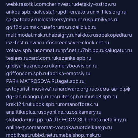
webkrasotki.com
cherinvest.ru
detskiy-ostrov.ru
ankou.spb.ru
alvesta1.ru
pdf-creator.ru
nix-files.org.ru
sakhatoday.ru
elektrikersymboler.ru
sputnikyes.ru
golf2club.msk.ru
aeforums.ru
zallclub.ru
multimodal.msk.ru
habaigry.ru
haikko.ru
sobakopedia.ru
isz-fest.ru
ewnc.info
screensaver-clock.net.ru
volnav.spb.ru
comnat.ru
npf.net.ru
7bit.pp.ru
kalugatur.ru
tesiaes.ru
card.com.ru
kazanka.spb.ru
gildiya-kuznecov.ru
kameryboavision.ru
griffoncom.spb.ru
fabrika-emotsiy.ru
PARK-MATROSOVA.RU
agat.spb.ru
avtoyurist-moskva1.ru
hardware.org.ru
схема-авто.рф
dg-lab.ru
angrup.ru
recruiter.spb.ru
music8.spb.ru
krsk124.ru
kubok.spb.ru
romanofforex.ru
analitikaplus.ru
spyonline.ru
zosikamery.ru
sloboda-ural.pp.ru
AUTO-COM.SU
hohota.net
alimy.ru
online-z.com
aromat-vostoka.ru
otdelkaexp.ru
mobilvest.ru
bbd.net.ru
mebelshop.msk.ru