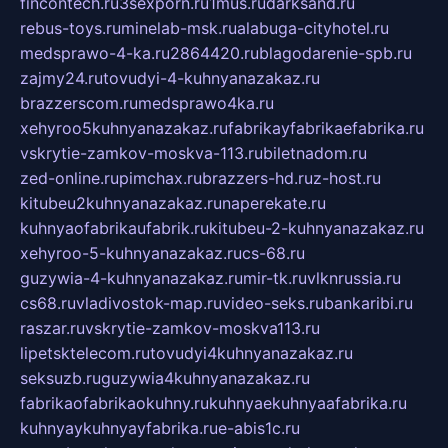
fincontech.ru
3sexporn.ru
1mus.ru
darksand.ru
rebus-toys.ru
minelab-msk.ru
alabuga-cityhotel.ru
medsprawo-4-ka.ru
2864420.ru
blagodarenie-spb.ru
zajmy24.ru
tovudyi-4-kuhnyanazakaz.ru
brazzerscom.ru
medsprawo4ka.ru
xehyroo5kuhnyanazakaz.ru
fabrikayfabrikaefabrika.ru
vskrytie-zamkov-moskva-113.ru
biletnadom.ru
zed-online.ru
pimchax.ru
brazzers-hd.ru
z-host.ru
kitubeu2kuhnyanazakaz.ru
naperekate.ru
kuhnyaofabrikaufabrik.ru
kitubeu-2-kuhnyanazakaz.ru
xehyroo-5-kuhnyanazakaz.ru
cs-68.ru
guzywia-4-kuhnyanazakaz.ru
mir-tk.ru
vlknrussia.ru
cs68.ru
vladivostok-map.ru
video-seks.ru
bankaribi.ru
raszar.ru
vskrytie-zamkov-moskva113.ru
lipetsktelecom.ru
tovudyi4kuhnyanazakaz.ru
seksuzb.ru
guzywia4kuhnyanazakaz.ru
fabrikaofabrikaokuhny.ru
kuhnyaekuhnyaafabrika.ru
kuhnyaykuhnyayfabrika.ru
e-abis1c.ru