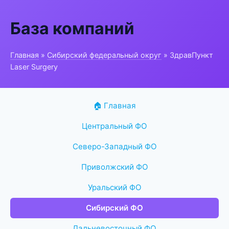
База компаний
Главная
»
Сибирский федеральный округ
» ЗдравПункт
Laser Surgery
🏠 Главная
Центральный ФО
Северо-Западный ФО
Приволжский ФО
Уральский ФО
Сибирский ФО
Дальневосточный ФО