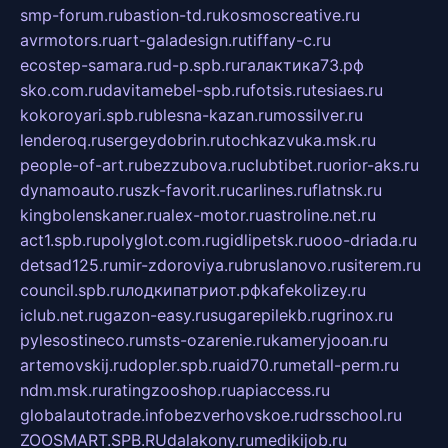
smp-forum.ru
bastion-td.ru
kosmoscreative.ru
avrmotors.ru
art-galadesign.ru
tiffany-c.ru
ecostep-samara.ru
d-p.spb.ru
галактика73.рф
sko.com.ru
davitamebel-spb.ru
fotsis.ru
tesiaes.ru
kokoroyari.spb.ru
blesna-kazan.ru
mossilver.ru
lenderoq.ru
sergeydobrin.ru
tochkazvuka.msk.ru
people-of-art.ru
bezzubova.ru
clubtibet.ru
orior-aks.ru
dynamoauto.ru
szk-favorit.ru
carlines.ru
flatnsk.ru
kingbolenskaner.ru
alex-motor.ru
astroline.net.ru
act1.spb.ru
polyglot.com.ru
gidlipetsk.ru
ooo-driada.ru
detsad125.ru
mir-zdoroviya.ru
bruslanovo.ru
siterem.ru
council.spb.ru
лодкипатриот.рф
kafekolizey.ru
iclub.net.ru
gazon-easy.ru
sugarepilekb.ru
grinox.ru
pylesostineco.ru
msts-ozarenie.ru
kameryjooan.ru
artemovskij.ru
dopler.spb.ru
aid70.ru
metall-perm.ru
ndm.msk.ru
ratingzooshop.ru
apiaccess.ru
globalautotrade.info
bezverhovskoe.ru
drsschool.ru
ZOOSMART.SPB.RU
dalakony.ru
medikijob.ru