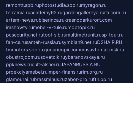
remontt.spb.ru
photostudia.spb.ru
myragon.ru
terramia.ru
academy62.ru
gardengallereya.ru
rti.com.ru
artem-news.ru
biserinca.ru
krasnodarkurort.com
imshowtv.ru
mebel-v-tule.ru
mobtopik.ru
pcsecurity.net.ru
tool-sib.ru
multimetrunit.ru
sp-tour.ru
fan-cs.ru
santeh-russia.ru
symbian9.net.ru
DSHAIR.RU
tmmotors.spb.ru
xjocuricopii.com
musavtomat.msk.ru
obustrojdom.ru
sovetcik.ru
ybaranovskaya.ru
ppknews.ru
cult-alshei.ru
JAPANRUSSIA.RU
proekciyamebel.ru
imper-finans.ru
rim.org.ru
glamourai.ru
brassminus.ru
zabor-pro.ru
ftn.pp.ru
dorogoe58.ru
laimengpacker.ru
kuzova-zapchasti.ru
sageerp.ru
taxodrom.ru
dsrazvitie.ru
hardcity.net.ru
ratinghomegames.ru
topservice25.ru
gubernyan.ru
gtglasslined.ru
ii4.ru
tssport.spb.ru
andorra24.com
blackwallstreet.ru
oboimos.ru
optim-doors.com.ru
ikuch.ru
nycr.org.ru
npa21.ru
vremya-ch.spb.ru
desert000.ru
ivtorgi.ru
ifiori.ru
catalog-statei.ru