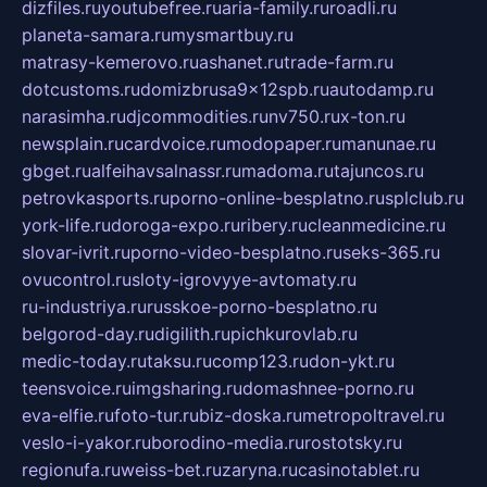
dizfiles.ru
youtubefree.ru
aria-family.ru
roadli.ru
planeta-samara.ru
mysmartbuy.ru
matrasy-kemerovo.ru
ashanet.ru
trade-farm.ru
dotcustoms.ru
domizbrusa9x12spb.ru
autodamp.ru
narasimha.ru
djcommodities.ru
nv750.ru
x-ton.ru
newsplain.ru
cardvoice.ru
modopaper.ru
manunae.ru
gbget.ru
alfeihavsalnassr.ru
madoma.ru
tajuncos.ru
petrovkasports.ru
porno-online-besplatno.ru
splclub.ru
york-life.ru
doroga-expo.ru
ribery.ru
cleanmedicine.ru
slovar-ivrit.ru
porno-video-besplatno.ru
seks-365.ru
ovucontrol.ru
sloty-igrovyye-avtomaty.ru
ru-industriya.ru
russkoe-porno-besplatno.ru
belgorod-day.ru
digilith.ru
pichkurovlab.ru
medic-today.ru
taksu.ru
comp123.ru
don-ykt.ru
teensvoice.ru
imgsharing.ru
domashnee-porno.ru
eva-elfie.ru
foto-tur.ru
biz-doska.ru
metropoltravel.ru
veslo-i-yakor.ru
borodino-media.ru
rostotsky.ru
regionufa.ru
weiss-bet.ru
zaryna.ru
casinotablet.ru