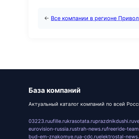
←
Все компании в регионе Приво
База компаний
Актуальный каталог компаний по всей Рос
03223.ru
ufille.ru
krasotata.ru
prazdnikdushi.ru
v
eurovision-russia.ru
strah-news.ru
freeride-team
bud-em-znakomye.ru
a-cdc.ru
elektrostal-news.