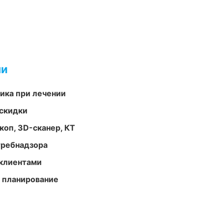
ми
тика при лечении
скидки
оп, 3D-сканер, КТ
требнадзора
 клиентами
 планирование