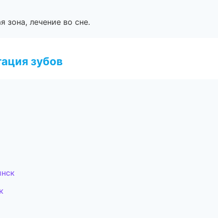
я зона, лечение во сне.
ация зубов
инск
к