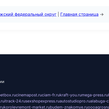
лжский федеральный округ
|
Главная страница
→
сии
eetbox.ru
cinemapost.ru
ciam-fr.ru
kraft-you.ru
mega-press.ru
.ru
itrack-24.ru
sexshopexpress.ru
autostudiopro.ru
alabuga-ci
ru
korolevremont-market.ru
budem-znakomye.ru
oooagrosna