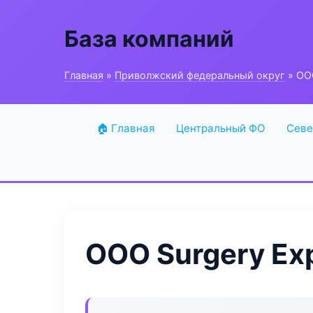
База компаний
Главная
»
Приволжский федеральный округ
» ООО
🏠 Главная
Центральный ФО
Севе
ООО Surgery Ex