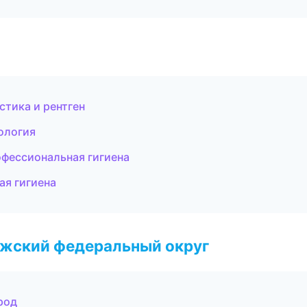
стика и рентген
ология
офессиональная гигиена
ая гигиена
лжский федеральный округ
род