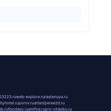
03223.ru
web-explore.ru
rastenuya.ru
tyhotel.ru
pornv.ru
atlantpereezd.ru
b.ru
fpodaso.ru
emfire.ru
pro-otdelky.ru