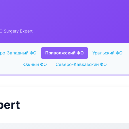
 Surgery Expert
ро-Западный ФО
Приволжский ФО
Уральский ФО
Южный ФО
Северо-Кавказский ФО
pert