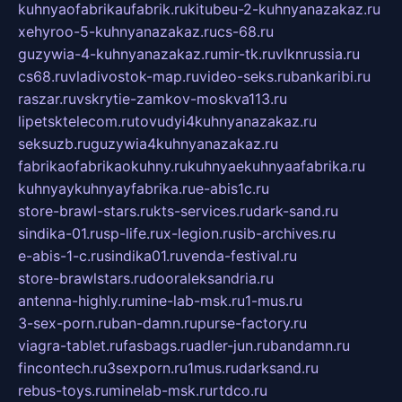
kuhnyaofabrikaufabrik.ru
kitubeu-2-kuhnyanazakaz.ru
xehyroo-5-kuhnyanazakaz.ru
cs-68.ru
guzywia-4-kuhnyanazakaz.ru
mir-tk.ru
vlknrussia.ru
cs68.ru
vladivostok-map.ru
video-seks.ru
bankaribi.ru
raszar.ru
vskrytie-zamkov-moskva113.ru
lipetsktelecom.ru
tovudyi4kuhnyanazakaz.ru
seksuzb.ru
guzywia4kuhnyanazakaz.ru
fabrikaofabrikaokuhny.ru
kuhnyaekuhnyaafabrika.ru
kuhnyaykuhnyayfabrika.ru
e-abis1c.ru
store-brawl-stars.ru
kts-services.ru
dark-sand.ru
sindika-01.ru
sp-life.ru
x-legion.ru
sib-archives.ru
e-abis-1-c.ru
sindika01.ru
venda-festival.ru
store-brawlstars.ru
dooraleksandria.ru
antenna-highly.ru
mine-lab-msk.ru
1-mus.ru
3-sex-porn.ru
ban-damn.ru
purse-factory.ru
viagra-tablet.ru
fasbags.ru
adler-jun.ru
bandamn.ru
fincontech.ru
3sexporn.ru
1mus.ru
darksand.ru
rebus-toys.ru
minelab-msk.ru
rtdco.ru