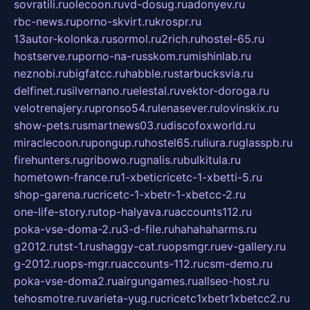
sovratili.ru
olecoon.ru
vd-dosug.ru
adonyev.ru
rbc-news.ru
porno-skvirt.ru
krospr.ru
13autor-kolonka.ru
sormol.ru
2rich.ru
hostel-65.ru
hostserve.ru
porno-na-russkom.ru
mishinlab.ru
neznobi.ru
bigfatcc.ru
habble.ru
starbucksvia.ru
delfinet.ru
silvernano.ru
elestal.ru
vektor-doroga.ru
velotrenajery.ru
pronso54.ru
lenasever.ru
lovinskix.ru
show-pets.ru
smartnews03.ru
discofoxworld.ru
miraclecoon.ru
pongup.ru
hostel65.ru
liura.ru
glasspb.ru
firehunters.ru
gribowo.ru
gnalis.ru
bulkitula.ru
hometown-france.ru
1-xbeticricetc-1-xbetti-5.ru
shop-garena.ru
cricetc-1-xbetr-1-xbetcc-2.ru
one-life-story.ru
top-halyava.ru
accounts112.ru
poka-vse-doma-2.ru
3-d-file.ru
hahahaharms.ru
g2012.ru
tst-1.ru
shaggy-cat.ru
opsmgr.ru
ev-gallery.ru
g-2012.ru
ops-mgr.ru
accounts-112.ru
csm-demo.ru
poka-vse-doma2.ru
airgungames.ru
allseo-host.ru
tehosmotre.ru
varieta-yug.ru
cricetc1xbetr1xbetcc2.ru