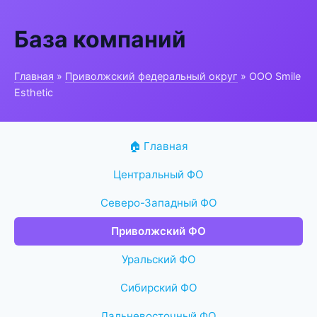
База компаний
Главная
»
Приволжский федеральный округ
» ООО Smile
Esthetic
🏠 Главная
Центральный ФО
Северо-Западный ФО
Приволжский ФО
Уральский ФО
Сибирский ФО
Дальневосточный ФО