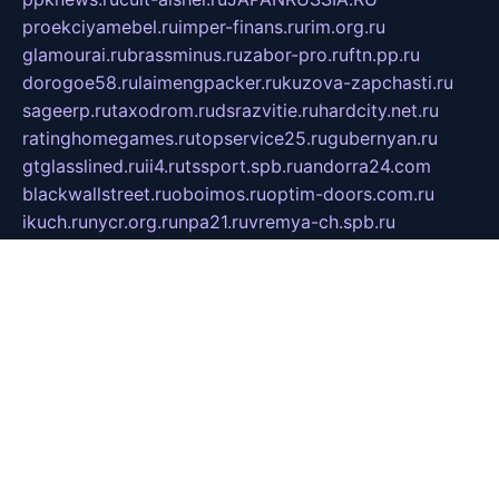
proekciyamebel.ru
imper-finans.ru
rim.org.ru
glamourai.ru
brassminus.ru
zabor-pro.ru
ftn.pp.ru
dorogoe58.ru
laimengpacker.ru
kuzova-zapchasti.ru
sageerp.ru
taxodrom.ru
dsrazvitie.ru
hardcity.net.ru
ratinghomegames.ru
topservice25.ru
gubernyan.ru
gtglasslined.ru
ii4.ru
tssport.spb.ru
andorra24.com
blackwallstreet.ru
oboimos.ru
optim-doors.com.ru
ikuch.ru
nycr.org.ru
npa21.ru
vremya-ch.spb.ru
desert000.ru
ivtorgi.ru
ifiori.ru
catalog-statei.ru
dcv.org.ru
spetsmaster174.ru
ipkameryhiseeu.ru
dum26.ru
ruspol.spb.ru
fr-opendp.ru
kam-solnyshko.ru
cheyenne-arapaho.ru
sevzapmetal.spb.ru
ted-lapidus.spb.ru
parasite-eliminator.ru
sigma-complete.ru
modernworld.ru
dama-moda.ru
eholot-group.ru
sk-nvkz.ru
DRONGOLD.RU
democratia2.ru
i-farmer.ru
mass-sport.org
jablonex.spb.ru
bookmess.ru
linkword.ru