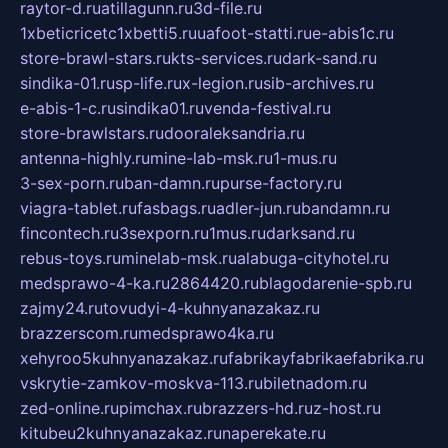
raytor-d.ru
atillagunn.ru
3d-file.ru
1xbeticricetc1xbetti5.ru
uafoot-statti.ru
e-abis1c.ru
store-brawl-stars.ru
kts-services.ru
dark-sand.ru
sindika-01.ru
sp-life.ru
x-legion.ru
sib-archives.ru
e-abis-1-c.ru
sindika01.ru
venda-festival.ru
store-brawlstars.ru
dooraleksandria.ru
antenna-highly.ru
mine-lab-msk.ru
1-mus.ru
3-sex-porn.ru
ban-damn.ru
purse-factory.ru
viagra-tablet.ru
fasbags.ru
adler-jun.ru
bandamn.ru
fincontech.ru
3sexporn.ru
1mus.ru
darksand.ru
rebus-toys.ru
minelab-msk.ru
alabuga-cityhotel.ru
medsprawo-4-ka.ru
2864420.ru
blagodarenie-spb.ru
zajmy24.ru
tovudyi-4-kuhnyanazakaz.ru
brazzerscom.ru
medsprawo4ka.ru
xehyroo5kuhnyanazakaz.ru
fabrikayfabrikaefabrika.ru
vskrytie-zamkov-moskva-113.ru
biletnadom.ru
zed-online.ru
pimchax.ru
brazzers-hd.ru
z-host.ru
kitubeu2kuhnyanazakaz.ru
naperekate.ru