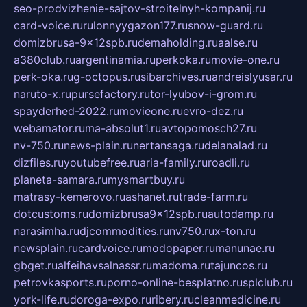
seo-prodvizhenie-sajtov-stroitelnyh-kompanij.ru
card-voice.ru
rulonnyygazon177.ru
snow-guard.ru
domizbrusa-9x12spb.ru
demaholding.ru
aalse.ru
a380club.ru
argentinamia.ru
perkoka.ru
movie-one.ru
perk-oka.ru
g-octopus.ru
sibarchives.ru
andreislyusar.ru
naruto-x.ru
pursefactory.ru
tor-lyubov-i-grom.ru
spayderhed-2022.ru
movieone.ru
evro-dez.ru
webamator.ru
ma-absolut1.ru
avtopomosch27.ru
nv-750.ru
news-plain.ru
nertansaga.ru
delanalad.ru
dizfiles.ru
youtubefree.ru
aria-family.ru
roadli.ru
planeta-samara.ru
mysmartbuy.ru
matrasy-kemerovo.ru
ashanet.ru
trade-farm.ru
dotcustoms.ru
domizbrusa9x12spb.ru
autodamp.ru
narasimha.ru
djcommodities.ru
nv750.ru
x-ton.ru
newsplain.ru
cardvoice.ru
modopaper.ru
manunae.ru
gbget.ru
alfeihavsalnassr.ru
madoma.ru
tajuncos.ru
petrovkasports.ru
porno-online-besplatno.ru
splclub.ru
york-life.ru
doroga-expo.ru
ribery.ru
cleanmedicine.ru