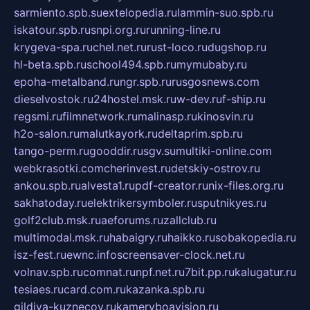
sarmiento.spb.su
extelopedia.ru
lammin-suo.spb.ru
iskatour.spb.ru
snpi.org.ru
running-line.ru
krygeva-spa.ru
chel.net.ru
rust-loco.ru
dugshop.ru
hl-beta.spb.ru
school494.spb.ru
mymubaby.ru
epoha-metalband.ru
ngr.spb.ru
rusgosnews.com
dieselvostok.ru
24hostel.msk.ru
w-dev.ru
f-ship.ru
regsmi.ru
filmnetwork.ru
malinasp.ru
kinosvin.ru
h2o-salon.ru
malutkayork.ru
deltaprim.spb.ru
tango-perm.ru
gooddir.ru
sgv.su
multiki-online.com
webkrasotki.com
cherinvest.ru
detskiy-ostrov.ru
ankou.spb.ru
alvesta1.ru
pdf-creator.ru
nix-files.org.ru
sakhatoday.ru
elektrikersymboler.ru
sputnikyes.ru
golf2club.msk.ru
aeforums.ru
zallclub.ru
multimodal.msk.ru
habaigry.ru
haikko.ru
sobakopedia.ru
isz-fest.ru
ewnc.info
screensaver-clock.net.ru
volnav.spb.ru
comnat.ru
npf.net.ru
7bit.pp.ru
kalugatur.ru
tesiaes.ru
card.com.ru
kazanka.spb.ru
gildiya-kuznecov.ru
kameryboavision.ru