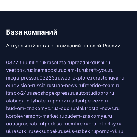
База компаний
Актуальный каталог компаний по всей России
03223.ru
ufille.ru
krasotata.ru
prazdnikdushi.ru
veetbox.ru
cinemapost.ru
ciam-fr.ru
kraft-you.ru
mega-press.ru
03223.ru
web-explore.ru
rastenuya.ru
eurovision-russia.ru
strah-news.ru
freeride-team.ru
itrack-24.ru
sexshopexpress.ru
autostudiopro.ru
alabuga-cityhotel.ru
pornv.ru
atlantpereezd.ru
bud-em-znakomye.ru
a-cdc.ru
elektrostal-news.ru
korolevremont-market.ru
budem-znakomye.ru
oooagrosnab.ru
fpodaso.ru
emfire.ru
pro-otdelky.ru
ukrasotki.ru
seksuzbek.ru
seks-uzbek.ru
porno-vk.ru