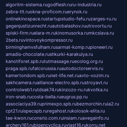
algoritm-sistema.ru
godflesh.ru
ru-industria.ru
zebra-tlt.ru
okna-proficom.ru
erynok.ru
onlinekinospace.ru
startupstudio-fefu.ru
zarges-ru.ru
gegenjustizunrecht.ru
autobalashov.ru
utrovortu.ru
spiski-firm.ru
elara-m.ru
kinomusorka.ru
mkcslava.ru
2bets.ru
vintovoykompressor.ru
birminghamvsfulham.ru
sarmat-komp.ru
pioneeri.ru
amadis-chocolate.ru
shkurki-karakulya.ru
kanotiforet.spb.ru
tutmassage.ru
ecolog.org.ru
praga.spb.ru
falcorussia.ru
autodoctorservis.ru
kamertondom.spb.ru
net-life.net.ru
avto-vozim.ru
sakhcamera.ru
alliance-electro.spb.ru
stroyavt.ru
controlweb1.ru
tdsak74.ru
kinzozo-ru.ru
kvotka.ru
iron-snab.ru
costa-bella.ru
eugrus.pp.ru
associaciya39.ru
primexpo.spb.ru
bezmorchin.ru
ia2.ru
cpt21.ru
ispecspb.ru
regahost.ru
kolosok-elita.ru
tae-kwon.ru
consrio.com.ru
insiam.ru
avegainfo.ru
archery161.ru
bigencyclica.ru
vlast16.ru
korru.net