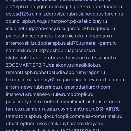
act1.spb.ru
polyglot.com.ru
gidlipetsk.ru
ooo-driada.ru
detsad125.ru
mir-zdoroviya.ru
bruslanovo.ru
siterem.ru
council.spb.ru
лодкипатриот.рф
kafekolizey.ru
iclub.net.ru
gazon-easy.ru
sugarepilekb.ru
grinox.ru
pylesostineco.ru
msts-ozarenie.ru
kameryjooan.ru
artemovskij.ru
dopler.spb.ru
aid70.ru
metall-perm.ru
ndm.msk.ru
ratingzooshop.ru
apiaccess.ru
globalautotrade.info
bezverhovskoe.ru
drsschool.ru
ZOOSMART.SPB.RU
dalakony.ru
medikijob.ru
remontt.spb.ru
photostudia.spb.ru
myragon.ru
terramia.ru
academy62.ru
gardengallereya.ru
rti.com.ru
artem-news.ru
biserinca.ru
krasnodarkurort.com
imshowtv.ru
mebel-v-tule.ru
mobtopik.ru
pcsecurity.net.ru
tool-sib.ru
multimetrunit.ru
sp-tour.ru
fan-cs.ru
santeh-russia.ru
symbian9.net.ru
DSHAIR.RU
tmmotors.spb.ru
xjocuricopii.com
musavtomat.msk.ru
obustrojdom.ru
sovetcik.ru
ybaranovskaya.ru
ppknews.ru
cult-alshei.ru
JAPANRUSSIA.RU