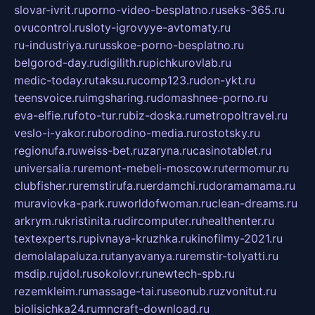
slovar-ivrit.ru
porno-video-besplatno.ru
seks-365.ru
ovucontrol.ru
sloty-igrovyye-avtomaty.ru
ru-industriya.ru
russkoe-porno-besplatno.ru
belgorod-day.ru
digilith.ru
pichkurovlab.ru
medic-today.ru
taksu.ru
comp123.ru
don-ykt.ru
teensvoice.ru
imgsharing.ru
domashnee-porno.ru
eva-elfie.ru
foto-tur.ru
biz-doska.ru
metropoltravel.ru
veslo-i-yakor.ru
borodino-media.ru
rostotsky.ru
regionufa.ru
weiss-bet.ru
zaryna.ru
casinotablet.ru
universalia.ru
remont-mebeli-moscow.ru
termomur.ru
clubfisher.ru
remstirufa.ru
erdamchi.ru
doramamama.ru
muraviovka-park.ru
worldofwoman.ru
clean-dreams.ru
arkrym.ru
kristinita.ru
dircomputer.ru
healthenter.ru
textexperts.ru
pivnaya-kruzhka.ru
kinofilmy-2021.ru
demolalapaluza.ru
tanyavanya.ru
remstir-tolyatti.ru
msdip.ru
jdol.ru
sokolovr.ru
newtech-spb.ru
rezemkleim.ru
massage-tai.ru
seonub.ru
zvonitut.ru
biolisichka24.ru
mncraft-download.ru