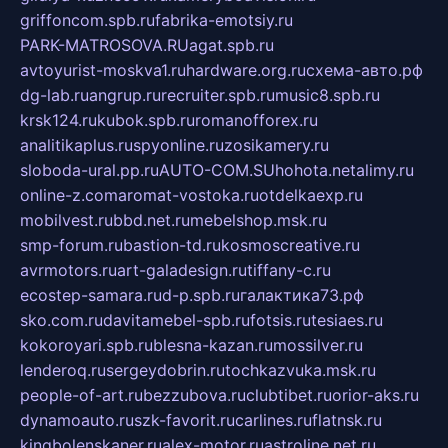
griffoncom.spb.ru
fabrika-emotsiy.ru
PARK-MATROSOVA.RU
agat.spb.ru
avtoyurist-moskva1.ru
hardware.org.ru
схема-авто.рф
dg-lab.ru
angrup.ru
recruiter.spb.ru
music8.spb.ru
krsk124.ru
kubok.spb.ru
romanofforex.ru
analitikaplus.ru
spyonline.ru
zosikamery.ru
sloboda-ural.pp.ru
AUTO-COM.SU
hohota.net
alimy.ru
online-z.com
aromat-vostoka.ru
otdelkaexp.ru
mobilvest.ru
bbd.net.ru
mebelshop.msk.ru
smp-forum.ru
bastion-td.ru
kosmoscreative.ru
avrmotors.ru
art-galadesign.ru
tiffany-c.ru
ecostep-samara.ru
d-p.spb.ru
галактика73.рф
sko.com.ru
davitamebel-spb.ru
fotsis.ru
tesiaes.ru
kokoroyari.spb.ru
blesna-kazan.ru
mossilver.ru
lenderoq.ru
sergeydobrin.ru
tochkazvuka.msk.ru
people-of-art.ru
bezzubova.ru
clubtibet.ru
orior-aks.ru
dynamoauto.ru
szk-favorit.ru
carlines.ru
flatnsk.ru
kingbolenskaner.ru
alex-motor.ru
astroline.net.ru