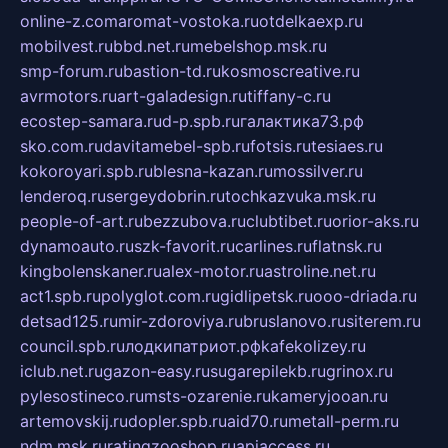
online-z.com
aromat-vostoka.ru
otdelkaexp.ru
mobilvest.ru
bbd.net.ru
mebelshop.msk.ru
smp-forum.ru
bastion-td.ru
kosmoscreative.ru
avrmotors.ru
art-galadesign.ru
tiffany-c.ru
ecostep-samara.ru
d-p.spb.ru
галактика73.рф
sko.com.ru
davitamebel-spb.ru
fotsis.ru
tesiaes.ru
kokoroyari.spb.ru
blesna-kazan.ru
mossilver.ru
lenderoq.ru
sergeydobrin.ru
tochkazvuka.msk.ru
people-of-art.ru
bezzubova.ru
clubtibet.ru
orior-aks.ru
dynamoauto.ru
szk-favorit.ru
carlines.ru
flatnsk.ru
kingbolenskaner.ru
alex-motor.ru
astroline.net.ru
act1.spb.ru
polyglot.com.ru
gidlipetsk.ru
ooo-driada.ru
detsad125.ru
mir-zdoroviya.ru
bruslanovo.ru
siterem.ru
council.spb.ru
лодкипатриот.рф
kafekolizey.ru
iclub.net.ru
gazon-easy.ru
sugarepilekb.ru
grinox.ru
pylesostineco.ru
msts-ozarenie.ru
kameryjooan.ru
artemovskij.ru
dopler.spb.ru
aid70.ru
metall-perm.ru
ndm.msk.ru
ratingzooshop.ru
apiaccess.ru