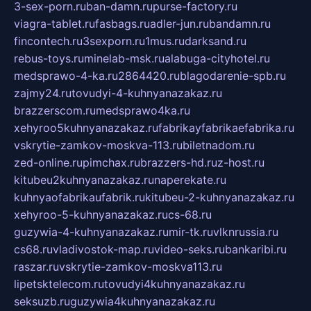
3-sex-porn.ru
ban-damn.ru
purse-factory.ru
viagra-tablet.ru
fasbags.ru
adler-jun.ru
bandamn.ru
fincontech.ru
3sexporn.ru
1mus.ru
darksand.ru
rebus-toys.ru
minelab-msk.ru
alabuga-cityhotel.ru
medsprawo-4-ka.ru
2864420.ru
blagodarenie-spb.ru
zajmy24.ru
tovudyi-4-kuhnyanazakaz.ru
brazzerscom.ru
medsprawo4ka.ru
xehyroo5kuhnyanazakaz.ru
fabrikayfabrikaefabrika.ru
vskrytie-zamkov-moskva-113.ru
biletnadom.ru
zed-online.ru
pimchax.ru
brazzers-hd.ru
z-host.ru
kitubeu2kuhnyanazakaz.ru
naperekate.ru
kuhnyaofabrikaufabrik.ru
kitubeu-2-kuhnyanazakaz.ru
xehyroo-5-kuhnyanazakaz.ru
cs-68.ru
guzywia-4-kuhnyanazakaz.ru
mir-tk.ru
vlknrussia.ru
cs68.ru
vladivostok-map.ru
video-seks.ru
bankaribi.ru
raszar.ru
vskrytie-zamkov-moskva113.ru
lipetsktelecom.ru
tovudyi4kuhnyanazakaz.ru
seksuzb.ru
guzywia4kuhnyanazakaz.ru