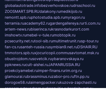
globalautotrade.info
bezverhovskoe.ru
drsschool.ru
ZOOSMART.SPB.RU
dalakony.ru
medikijob.ru
remontt.spb.ru
photostudia.spb.ru
myragon.ru
terramia.ru
academy62.ru
gardengallereya.ru
rti.com.ru
artem-news.ru
biserinca.ru
krasnodarkurort.com
imshowtv.ru
mebel-v-tule.ru
mobtopik.ru
pcsecurity.net.ru
tool-sib.ru
multimetrunit.ru
sp-tour.ru
fan-cs.ru
santeh-russia.ru
symbian9.net.ru
DSHAIR.RU
tmmotors.spb.ru
xjocuricopii.com
musavtomat.msk.ru
obustrojdom.ru
sovetcik.ru
ybaranovskaya.ru
ppknews.ru
cult-alshei.ru
JAPANRUSSIA.RU
proekciyamebel.ru
imper-finans.ru
rim.org.ru
glamourai.ru
brassminus.ru
zabor-pro.ru
ftn.pp.ru
dorogoe58.ru
laimengpacker.ru
kuzova-zapchasti.ru
sageerp.ru
taxodrom.ru
dsrazvitie.ru
hardcity.net.ru
ratinghomegames.ru
topservice25.ru
gubernyan.ru
gtglasslined.ru
ii4.ru
tssport.spb.ru
andorra24.com
blackwallstreet.ru
oboimos.ru
optim-doors.com.ru