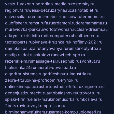
veslo-i-yakor.ru
borodino-media.ru
rostotsky.ru
regionufa.ru
weiss-bet.ru
zaryna.ru
casinotablet.ru
universalia.ru
remont-mebeli-moscow.ru
termomur.ru
clubfisher.ru
remstirufa.ru
erdamchi.ru
doramamama.ru
muraviovka-park.ru
worldofwoman.ru
clean-dreams.ru
arkrym.ru
kristinita.ru
dircomputer.ru
healthenter.ru
textexperts.ru
pivnaya-kruzhka.ru
kinofilmy-2021.ru
demolalapaluza.ru
tanyavanya.ru
remstir-tolyatti.ru
msdip.ru
jdol.ru
sokolovr.ru
newtech-spb.ru
rezemkleim.ru
massage-tai.ru
seonub.ru
zvonitut.ru
biolisichka24.ru
mncraft-download.ru
algoritm-sistema.ru
godflesh.ru
ru-industria.ru
zebra-tlt.ru
okna-proficom.ru
erynok.ru
onlinekinospace.ru
startupstudio-fefu.ru
zarges-ru.ru
gegenjustizunrecht.ru
autobalashov.ru
utrovortu.ru
spiski-firm.ru
elara-m.ru
kinomusorka.ru
mkcslava.ru
2bets.ru
vintovoykompressor.ru
birminghamvsfulham.ru
sarmat-komp.ru
pioneeri.ru