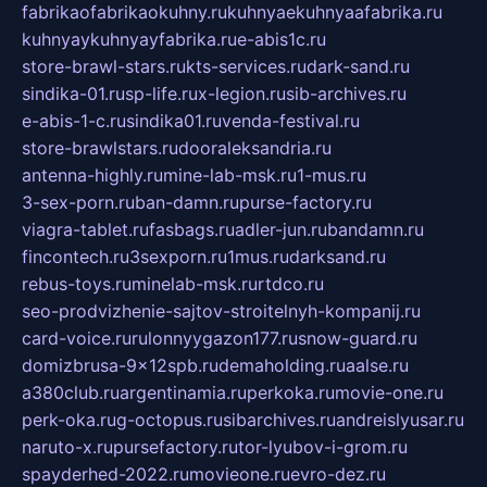
fabrikaofabrikaokuhny.ru
kuhnyaekuhnyaafabrika.ru
kuhnyaykuhnyayfabrika.ru
e-abis1c.ru
store-brawl-stars.ru
kts-services.ru
dark-sand.ru
sindika-01.ru
sp-life.ru
x-legion.ru
sib-archives.ru
e-abis-1-c.ru
sindika01.ru
venda-festival.ru
store-brawlstars.ru
dooraleksandria.ru
antenna-highly.ru
mine-lab-msk.ru
1-mus.ru
3-sex-porn.ru
ban-damn.ru
purse-factory.ru
viagra-tablet.ru
fasbags.ru
adler-jun.ru
bandamn.ru
fincontech.ru
3sexporn.ru
1mus.ru
darksand.ru
rebus-toys.ru
minelab-msk.ru
rtdco.ru
seo-prodvizhenie-sajtov-stroitelnyh-kompanij.ru
card-voice.ru
rulonnyygazon177.ru
snow-guard.ru
domizbrusa-9x12spb.ru
demaholding.ru
aalse.ru
a380club.ru
argentinamia.ru
perkoka.ru
movie-one.ru
perk-oka.ru
g-octopus.ru
sibarchives.ru
andreislyusar.ru
naruto-x.ru
pursefactory.ru
tor-lyubov-i-grom.ru
spayderhed-2022.ru
movieone.ru
evro-dez.ru