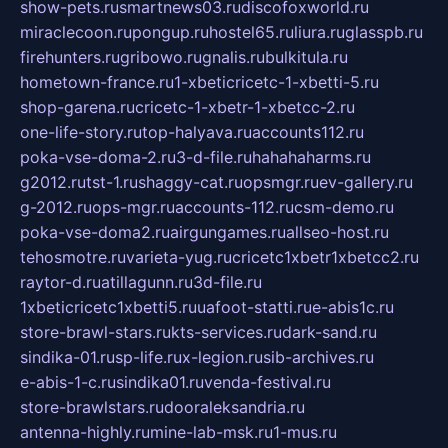
show-pets.ru
smartnews03.ru
discofoxworld.ru
miraclecoon.ru
pongup.ru
hostel65.ru
liura.ru
glasspb.ru
firehunters.ru
gribowo.ru
gnalis.ru
bulkitula.ru
hometown-france.ru
1-xbeticricetc-1-xbetti-5.ru
shop-garena.ru
cricetc-1-xbetr-1-xbetcc-2.ru
one-life-story.ru
top-halyava.ru
accounts112.ru
poka-vse-doma-2.ru
3-d-file.ru
hahahaharms.ru
g2012.ru
tst-1.ru
shaggy-cat.ru
opsmgr.ru
ev-gallery.ru
g-2012.ru
ops-mgr.ru
accounts-112.ru
csm-demo.ru
poka-vse-doma2.ru
airgungames.ru
allseo-host.ru
tehosmotre.ru
varieta-yug.ru
cricetc1xbetr1xbetcc2.ru
raytor-d.ru
atillagunn.ru
3d-file.ru
1xbeticricetc1xbetti5.ru
uafoot-statti.ru
e-abis1c.ru
store-brawl-stars.ru
kts-services.ru
dark-sand.ru
sindika-01.ru
sp-life.ru
x-legion.ru
sib-archives.ru
e-abis-1-c.ru
sindika01.ru
venda-festival.ru
store-brawlstars.ru
dooraleksandria.ru
antenna-highly.ru
mine-lab-msk.ru
1-mus.ru