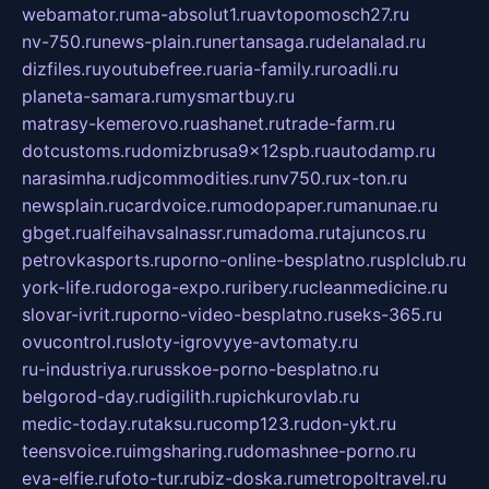
webamator.ru
ma-absolut1.ru
avtopomosch27.ru
nv-750.ru
news-plain.ru
nertansaga.ru
delanalad.ru
dizfiles.ru
youtubefree.ru
aria-family.ru
roadli.ru
planeta-samara.ru
mysmartbuy.ru
matrasy-kemerovo.ru
ashanet.ru
trade-farm.ru
dotcustoms.ru
domizbrusa9x12spb.ru
autodamp.ru
narasimha.ru
djcommodities.ru
nv750.ru
x-ton.ru
newsplain.ru
cardvoice.ru
modopaper.ru
manunae.ru
gbget.ru
alfeihavsalnassr.ru
madoma.ru
tajuncos.ru
petrovkasports.ru
porno-online-besplatno.ru
splclub.ru
york-life.ru
doroga-expo.ru
ribery.ru
cleanmedicine.ru
slovar-ivrit.ru
porno-video-besplatno.ru
seks-365.ru
ovucontrol.ru
sloty-igrovyye-avtomaty.ru
ru-industriya.ru
russkoe-porno-besplatno.ru
belgorod-day.ru
digilith.ru
pichkurovlab.ru
medic-today.ru
taksu.ru
comp123.ru
don-ykt.ru
teensvoice.ru
imgsharing.ru
domashnee-porno.ru
eva-elfie.ru
foto-tur.ru
biz-doska.ru
metropoltravel.ru