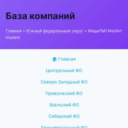
База компаний
Главная
»
Южный федеральный округ
» МедиЛаб MedArt
Implant
🏠 Главная
Центральный ФО
Северо-Западный ФО
Приволжский ФО
Уральский ФО
Сибирский ФО
Дальневосточный ФО