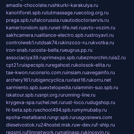
amadis-chocolate.ru
shkurki-karakulya.ru
kanotiforet.spb.ru
tutmassage.ru
ecolog.org.ru
praga.spb.ru
falcorussia.ru
autodoctorservis.ru
kamertondom.spb.ru
net-life.net.ru
avto-vozim.ru
sakhcamera.ru
alliance-electro.spb.ru
stroyavt.ru
controlweb1.ru
tdsak74.ru
kinzozo-ru.ru
kvotka.ru
iron-snab.ru
costa-bella.ru
eugrus.pp.ru
associaciya39.ru
primexpo.spb.ru
bezmorchin.ru
ia2.ru
cpt21.ru
ispecspb.ru
regahost.ru
kolosok-elita.ru
tae-kwon.ru
consrio.com.ru
insiam.ru
avegainfo.ru
archery161.ru
bigencyclica.ru
vlast16.ru
korru.net
sarmiento.spb.su
extelopedia.ru
lammin-suo.spb.ru
iskatour.spb.ru
snpi.org.ru
running-line.ru
krygeva-spa.ru
chel.net.ru
rust-loco.ru
dugshop.ru
hl-beta.spb.ru
school494.spb.ru
mymubaby.ru
epoha-metalband.ru
ngr.spb.ru
rusgosnews.com
dieselvostok.ru
24hostel.msk.ru
w-dev.ru
f-ship.ru
regsmi.ru
filmnetwork.ru
malinasp.ru
kinosvin.ru