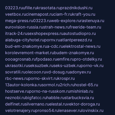
03223.ru
ufille.ru
krasotata.ru
prazdnikdushi.ru
veetbox.ru
cinemapost.ru
ciam-fr.ru
kraft-you.ru
mega-press.ru
03223.ru
web-explore.ru
rastenuya.ru
eurovision-russia.ru
strah-news.ru
freeride-team.ru
itrack-24.ru
sexshopexpress.ru
autostudiopro.ru
alabuga-cityhotel.ru
pornv.ru
atlantpereezd.ru
bud-em-znakomye.ru
a-cdc.ru
elektrostal-news.ru
korolevremont-market.ru
budem-znakomye.ru
oooagrosnab.ru
fpodaso.ru
emfire.ru
pro-otdelky.ru
ukrasotki.ru
seksuzbek.ru
seks-uzbek.ru
porno-vk.ru
sovratili.ru
olecoon.ru
vd-dosug.ru
adonyev.ru
rbc-news.ru
porno-skvirt.ru
krospr.ru
13autor-kolonka.ru
sormol.ru
2rich.ru
hostel-65.ru
hostserve.ru
porno-na-russkom.ru
mishinlab.ru
neznobi.ru
bigfatcc.ru
habble.ru
starbucksvia.ru
delfinet.ru
silvernano.ru
elestal.ru
vektor-doroga.ru
velotrenajery.ru
pronso54.ru
lenasever.ru
lovinskix.ru