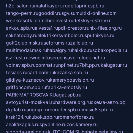
h2o-salon.ru
malutkayork.ru
deltaprim.spb.ru
tango-perm.ru
gooddir.ru
sgv.su
multiki-online.com
webkrasotki.com
cherinvest.ru
detskiy-ostrov.ru
ankou.spb.ru
alvesta1.ru
pdf-creator.ru
nix-files.org.ru
sakhatoday.ru
elektrikersymboler.ru
sputnikyes.ru
golf2club.msk.ru
aeforums.ru
zallclub.ru
multimodal.msk.ru
habaigry.ru
haikko.ru
sobakopedia.ru
isz-fest.ru
ewnc.info
screensaver-clock.net.ru
volnav.spb.ru
comnat.ru
npf.net.ru
7bit.pp.ru
kalugatur.ru
tesiaes.ru
card.com.ru
kazanka.spb.ru
gildiya-kuznecov.ru
kameryboavision.ru
griffoncom.spb.ru
fabrika-emotsiy.ru
PARK-MATROSOVA.RU
agat.spb.ru
avtoyurist-moskva1.ru
hardware.org.ru
схема-авто.рф
dg-lab.ru
angrup.ru
recruiter.spb.ru
music8.spb.ru
krsk124.ru
kubok.spb.ru
romanofforex.ru
analitikaplus.ru
spyonline.ru
zosikamery.ru
sloboda-ural.pp.ru
AUTO-COM.SU
hohota.net
alimy.ru