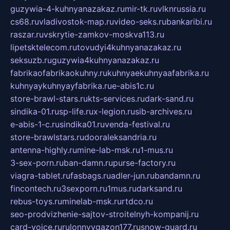
guzywia-4-kuhnyanazakaz.ru
mir-tk.ru
vlknrussia.ru
cs68.ru
vladivostok-map.ru
video-seks.ru
bankaribi.ru
raszar.ru
vskrytie-zamkov-moskva113.ru
lipetsktelecom.ru
tovudyi4kuhnyanazakaz.ru
seksuzb.ru
guzywia4kuhnyanazakaz.ru
fabrikaofabrikaokuhny.ru
kuhnyaekuhnyaafabrika.ru
kuhnyaykuhnyayfabrika.ru
e-abis1c.ru
store-brawl-stars.ru
kts-services.ru
dark-sand.ru
sindika-01.ru
sp-life.ru
x-legion.ru
sib-archives.ru
e-abis-1-c.ru
sindika01.ru
venda-festival.ru
store-brawlstars.ru
dooraleksandria.ru
antenna-highly.ru
mine-lab-msk.ru
1-mus.ru
3-sex-porn.ru
ban-damn.ru
purse-factory.ru
viagra-tablet.ru
fasbags.ru
adler-jun.ru
bandamn.ru
fincontech.ru
3sexporn.ru
1mus.ru
darksand.ru
rebus-toys.ru
minelab-msk.ru
rtdco.ru
seo-prodvizhenie-sajtov-stroitelnyh-kompanij.ru
card-voice.ru
rulonnyygazon177.ru
snow-guard.ru