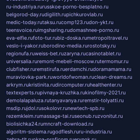
ru-industriya.ru
russkoe-porno-besplatno.ru
belgorod-day.ru
digilith.ru
pichkurovlab.ru
medic-today.ru
taksu.ru
comp123.ru
don-ykt.ru
teensvoice.ru
imgsharing.ru
domashnee-porno.ru
eva-elfie.ru
foto-tur.ru
biz-doska.ru
metropoltravel.ru
veslo-i-yakor.ru
borodino-media.ru
rostotsky.ru
regionufa.ru
weiss-bet.ru
zaryna.ru
casinotablet.ru
universalia.ru
remont-mebeli-moscow.ru
termomur.ru
clubfisher.ru
remstirufa.ru
erdamchi.ru
doramamama.ru
muraviovka-park.ru
worldofwoman.ru
clean-dreams.ru
arkrym.ru
kristinita.ru
dircomputer.ru
healthenter.ru
textexperts.ru
pivnaya-kruzhka.ru
kinofilmy-2021.ru
demolalapaluza.ru
tanyavanya.ru
remstir-tolyatti.ru
msdip.ru
jdol.ru
sokolovr.ru
newtech-spb.ru
rezemkleim.ru
massage-tai.ru
seonub.ru
zvonitut.ru
biolisichka24.ru
mncraft-download.ru
algoritm-sistema.ru
godflesh.ru
ru-industria.ru
zebra-tlt.ru
okna-proficom.ru
erynok.ru