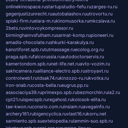
onlinekinospace.ru
startupstudio-fefu.ru
zarges-ru.ru
gegenjustizunrecht.ru
autobalashov.ru
utrovortu.ru
spiski-firm.ru
elara-m.ru
kinomusorka.ru
mkcslava.ru
2bets.ru
vintovoykompressor.ru
birminghamvsfulham.ru
sarmat-komp.ru
pioneeri.ru
amadis-chocolate.ru
shkurki-karakulya.ru
kanotiforet.spb.ru
tutmassage.ru
ecolog.org.ru
praga.spb.ru
falcorussia.ru
autodoctorservis.ru
kamertondom.spb.ru
net-life.net.ru
avto-vozim.ru
sakhcamera.ru
alliance-electro.spb.ru
stroyavt.ru
controlweb1.ru
tdsak74.ru
kinzozo-ru.ru
kvotka.ru
iron-snab.ru
costa-bella.ru
eugrus.pp.ru
associaciya39.ru
primexpo.spb.ru
bezmorchin.ru
ia2.ru
cpt21.ru
ispecspb.ru
regahost.ru
kolosok-elita.ru
tae-kwon.ru
consrio.com.ru
insiam.ru
avegainfo.ru
archery161.ru
bigencyclica.ru
vlast16.ru
korru.net
sarmiento.spb.su
extelopedia.ru
lammin-suo.spb.ru