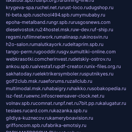
iskatour.spb.ru
snpi.org.ru
running-line.ru
krygeva-spa.ru
chel.net.ru
rust-loco.ru
dugshop.ru
hl-beta.spb.ru
school494.spb.ru
mymubaby.ru
epoha-metalband.ru
ngr.spb.ru
rusgosnews.com
dieselvostok.ru
24hostel.msk.ru
w-dev.ru
f-ship.ru
regsmi.ru
filmnetwork.ru
malinasp.ru
kinosvin.ru
h2o-salon.ru
malutkayork.ru
deltaprim.spb.ru
tango-perm.ru
gooddir.ru
sgv.su
multiki-online.com
webkrasotki.com
cherinvest.ru
detskiy-ostrov.ru
ankou.spb.ru
alvesta1.ru
pdf-creator.ru
nix-files.org.ru
sakhatoday.ru
elektrikersymboler.ru
sputnikyes.ru
golf2club.msk.ru
aeforums.ru
zallclub.ru
multimodal.msk.ru
habaigry.ru
haikko.ru
sobakopedia.ru
isz-fest.ru
ewnc.info
screensaver-clock.net.ru
volnav.spb.ru
comnat.ru
npf.net.ru
7bit.pp.ru
kalugatur.ru
tesiaes.ru
card.com.ru
kazanka.spb.ru
gildiya-kuznecov.ru
kameryboavision.ru
griffoncom.spb.ru
fabrika-emotsiy.ru