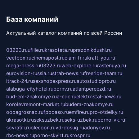
База компаний
Актуальный каталог компаний по всей России
03223.ru
ufille.ru
krasotata.ru
prazdnikdushi.ru
veetbox.ru
cinemapost.ru
ciam-fr.ru
kraft-you.ru
mega-press.ru
03223.ru
web-explore.ru
rastenuya.ru
eurovision-russia.ru
strah-news.ru
freeride-team.ru
itrack-24.ru
sexshopexpress.ru
autostudiopro.ru
alabuga-cityhotel.ru
pornv.ru
atlantpereezd.ru
bud-em-znakomye.ru
a-cdc.ru
elektrostal-news.ru
korolevremont-market.ru
budem-znakomye.ru
oooagrosnab.ru
fpodaso.ru
emfire.ru
pro-otdelky.ru
ukrasotki.ru
seksuzbek.ru
seks-uzbek.ru
porno-vk.ru
sovratili.ru
olecoon.ru
vd-dosug.ru
adonyev.ru
rbc-news.ru
porno-skvirt.ru
krospr.ru