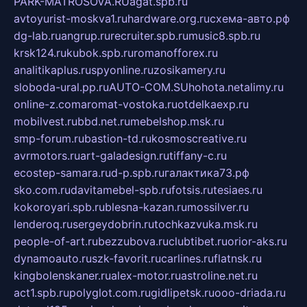
PARK-MATROSOVA.RU
agat.spb.ru
avtoyurist-moskva1.ru
hardware.org.ru
схема-авто.рф
dg-lab.ru
angrup.ru
recruiter.spb.ru
music8.spb.ru
krsk124.ru
kubok.spb.ru
romanofforex.ru
analitikaplus.ru
spyonline.ru
zosikamery.ru
sloboda-ural.pp.ru
AUTO-COM.SU
hohota.net
alimy.ru
online-z.com
aromat-vostoka.ru
otdelkaexp.ru
mobilvest.ru
bbd.net.ru
mebelshop.msk.ru
smp-forum.ru
bastion-td.ru
kosmoscreative.ru
avrmotors.ru
art-galadesign.ru
tiffany-c.ru
ecostep-samara.ru
d-p.spb.ru
галактика73.рф
sko.com.ru
davitamebel-spb.ru
fotsis.ru
tesiaes.ru
kokoroyari.spb.ru
blesna-kazan.ru
mossilver.ru
lenderoq.ru
sergeydobrin.ru
tochkazvuka.msk.ru
people-of-art.ru
bezzubova.ru
clubtibet.ru
orior-aks.ru
dynamoauto.ru
szk-favorit.ru
carlines.ru
flatnsk.ru
kingbolenskaner.ru
alex-motor.ru
astroline.net.ru
act1.spb.ru
polyglot.com.ru
gidlipetsk.ru
ooo-driada.ru