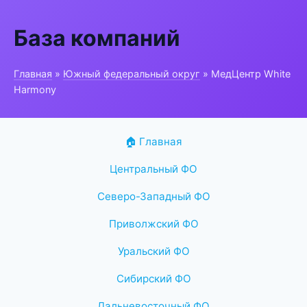
База компаний
Главная
»
Южный федеральный округ
» МедЦентр White
Harmony
🏠 Главная
Центральный ФО
Северо-Западный ФО
Приволжский ФО
Уральский ФО
Сибирский ФО
Дальневосточный ФО