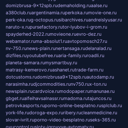
domizbrusa-9x12spb.ru
demaholding.ru
aalse.ru
a380club.ru
argentinamia.ru
perkoka.ru
movie-one.ru
perk-oka.ru
g-octopus.ru
sibarchives.ru
andreislyusar.ru
naruto-x.ru
pursefactory.ru
tor-lyubov-i-grom.ru
spayderhed-2022.ru
movieone.ru
evro-dez.ru
webamator.ru
ma-absolut1.ru
avtopomosch27.ru
nv-750.ru
news-plain.ru
nertansaga.ru
delanalad.ru
dizfiles.ru
youtubefree.ru
aria-family.ru
roadli.ru
planeta-samara.ru
mysmartbuy.ru
matrasy-kemerovo.ru
ashanet.ru
trade-farm.ru
dotcustoms.ru
domizbrusa9x12spb.ru
autodamp.ru
narasimha.ru
djcommodities.ru
nv750.ru
x-ton.ru
newsplain.ru
cardvoice.ru
modopaper.ru
manunae.ru
gbget.ru
alfeihavsalnassr.ru
madoma.ru
tajuncos.ru
petrovkasports.ru
porno-online-besplatno.ru
splclub.ru
york-life.ru
doroga-expo.ru
ribery.ru
cleanmedicine.ru
slovar-ivrit.ru
porno-video-besplatno.ru
seks-365.ru
ovucontrol.ru
sloty-igrovyye-avtomaty.ru