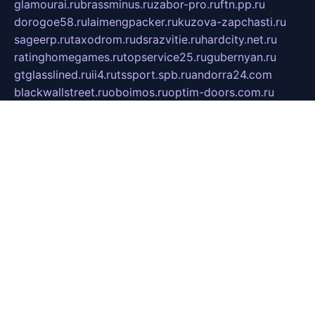
glamourai.ru
brassminus.ru
zabor-pro.ru
ftn.pp.ru
dorogoe58.ru
laimengpacker.ru
kuzova-zapchasti.ru
sageerp.ru
taxodrom.ru
dsrazvitie.ru
hardcity.net.ru
ratinghomegames.ru
topservice25.ru
gubernyan.ru
gtglasslined.ru
ii4.ru
tssport.spb.ru
andorra24.com
blackwallstreet.ru
oboimos.ru
optim-doors.com.ru
ikuch.ru
nycr.org.ru
npa21.ru
vremya-ch.spb.ru
desert000.ru
ivtorgi.ru
ifiori.ru
catalog-statei.ru
dcv.org.ru
spetsmaster174.ru
ipkameryhiseeu.ru
dum26.ru
ruspol.spb.ru
fr-opendp.ru
kam-solnyshko.ru
cheyenne-arapaho.ru
sevzapmetal.spb.ru
ted-lapidus.spb.ru
parasite-eliminator.ru
sigma-complete.ru
modernworld.ru
dama-moda.ru
eholot-group.ru
sk-nvkz.ru
DRONGOLD.RU
democratia2.ru
i-farmer.ru
mass-sport.org
jablonex.spb.ru
bookmess.ru
linkword.ru
refineua.com.ru
cs-spec.net.ru
altay-mebel.ru
DNK-THEATRE.RU
mechaniks.spb.ru
ipcamtechage.ru