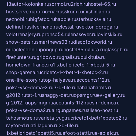
13autor-kolonka.ru
sormol.ru
2rich.ru
hostel-65.ru
hostserve.ru
porno-na-russkom.ru
mishinlab.ru
neznobi.ru
bigfatcc.ru
habble.ru
starbucksvia.ru
delfinet.ru
silvernano.ru
elestal.ru
vektor-doroga.ru
velotrenajery.ru
pronso54.ru
lenasever.ru
lovinskix.ru
show-pets.ru
smartnews03.ru
discofoxworld.ru
miraclecoon.ru
pongup.ru
hostel65.ru
liura.ru
glasspb.ru
firehunters.ru
gribowo.ru
gnalis.ru
bulkitula.ru
hometown-france.ru
1-xbeticricetc-1-xbetti-5.ru
shop-garena.ru
cricetc-1-xbetr-1-xbetcc-2.ru
one-life-story.ru
top-halyava.ru
accounts112.ru
poka-vse-doma-2.ru
3-d-file.ru
hahahaharms.ru
g2012.ru
tst-1.ru
shaggy-cat.ru
opsmgr.ru
ev-gallery.ru
g-2012.ru
ops-mgr.ru
accounts-112.ru
csm-demo.ru
poka-vse-doma2.ru
airgungames.ru
allseo-host.ru
tehosmotre.ru
varieta-yug.ru
cricetc1xbetr1xbetcc2.ru
raytor-d.ru
atillagunn.ru
3d-file.ru
1xbeticricetc1xbetti5.ru
uafoot-statti.ru
e-abis1c.ru