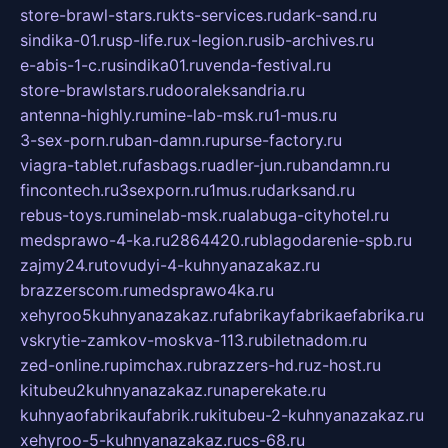
store-brawl-stars.ru
kts-services.ru
dark-sand.ru
sindika-01.ru
sp-life.ru
x-legion.ru
sib-archives.ru
e-abis-1-c.ru
sindika01.ru
venda-festival.ru
store-brawlstars.ru
dooraleksandria.ru
antenna-highly.ru
mine-lab-msk.ru
1-mus.ru
3-sex-porn.ru
ban-damn.ru
purse-factory.ru
viagra-tablet.ru
fasbags.ru
adler-jun.ru
bandamn.ru
fincontech.ru
3sexporn.ru
1mus.ru
darksand.ru
rebus-toys.ru
minelab-msk.ru
alabuga-cityhotel.ru
medsprawo-4-ka.ru
2864420.ru
blagodarenie-spb.ru
zajmy24.ru
tovudyi-4-kuhnyanazakaz.ru
brazzerscom.ru
medsprawo4ka.ru
xehyroo5kuhnyanazakaz.ru
fabrikayfabrikaefabrika.ru
vskrytie-zamkov-moskva-113.ru
biletnadom.ru
zed-online.ru
pimchax.ru
brazzers-hd.ru
z-host.ru
kitubeu2kuhnyanazakaz.ru
naperekate.ru
kuhnyaofabrikaufabrik.ru
kitubeu-2-kuhnyanazakaz.ru
xehyroo-5-kuhnyanazakaz.ru
cs-68.ru