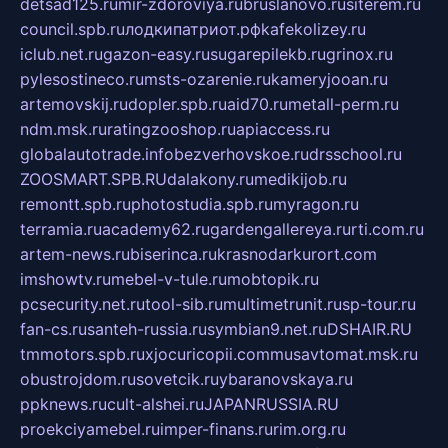
detsad125.ru
mir-zdoroviya.ru
bruslanovo.ru
siterem.ru
council.spb.ru
лодкипатриот.рф
kafekolizey.ru
iclub.net.ru
gazon-easy.ru
sugarepilekb.ru
grinox.ru
pylesostineco.ru
msts-ozarenie.ru
kameryjooan.ru
artemovskij.ru
dopler.spb.ru
aid70.ru
metall-perm.ru
ndm.msk.ru
ratingzooshop.ru
apiaccess.ru
globalautotrade.info
bezverhovskoe.ru
drsschool.ru
ZOOSMART.SPB.RU
dalakony.ru
medikijob.ru
remontt.spb.ru
photostudia.spb.ru
myragon.ru
terramia.ru
academy62.ru
gardengallereya.ru
rti.com.ru
artem-news.ru
biserinca.ru
krasnodarkurort.com
imshowtv.ru
mebel-v-tule.ru
mobtopik.ru
pcsecurity.net.ru
tool-sib.ru
multimetrunit.ru
sp-tour.ru
fan-cs.ru
santeh-russia.ru
symbian9.net.ru
DSHAIR.RU
tmmotors.spb.ru
xjocuricopii.com
musavtomat.msk.ru
obustrojdom.ru
sovetcik.ru
ybaranovskaya.ru
ppknews.ru
cult-alshei.ru
JAPANRUSSIA.RU
proekciyamebel.ru
imper-finans.ru
rim.org.ru