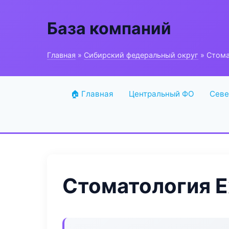
База компаний
Главная
»
Сибирский федеральный округ
» Стома
🏠 Главная
Центральный ФО
Севе
Стоматология E