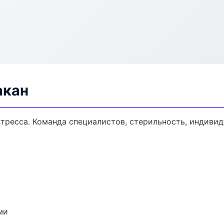
акан
тресса. Команда специалистов, стерильность, индиви
ми