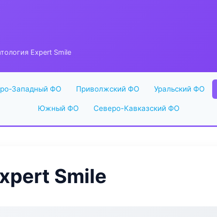
тология Expert Smile
ро-Западный ФО
Приволжский ФО
Уральский ФО
Южный ФО
Северо-Кавказский ФО
xpert Smile