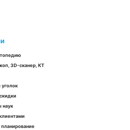
ми
ортопедию
оп, 3D-сканер, КТ
 уголок
скидки
ы наук
 клиентами
 планирование