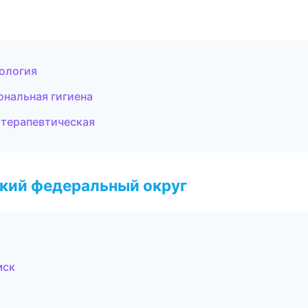
ология
ональная гигиена
 терапевтическая
ский федеральный округ
мск