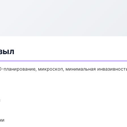
зыл
D-планирование, микроскоп, минимальная инвазивност
и
ми