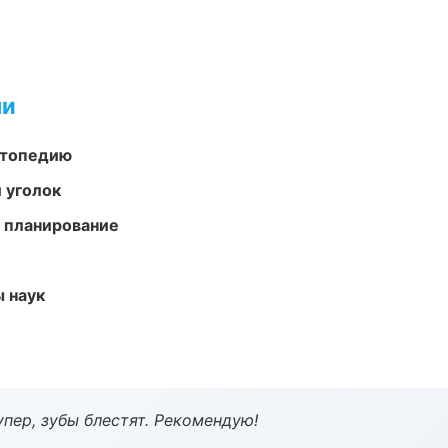
ми
ортопедию
 уголок
 планирование
ы наук
пер, зубы блестят. Рекомендую!