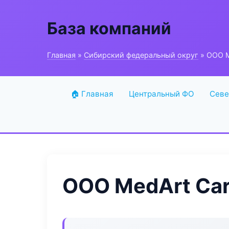
База компаний
Главная
»
Сибирский федеральный округ
» ООО M
🏠 Главная
Центральный ФО
Севе
ООО MedArt Ca