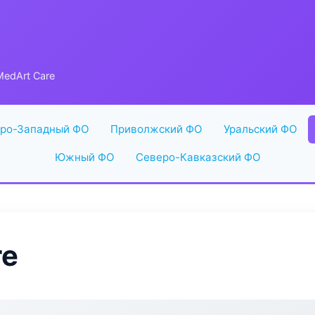
edArt Care
ро-Западный ФО
Приволжский ФО
Уральский ФО
Южный ФО
Северо-Кавказский ФО
re