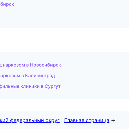
ибирск
д наркозом в Новосибирск
 наркозом в Калининград
офильные клиники в Сургут
ский федеральный округ
|
Главная страница
→