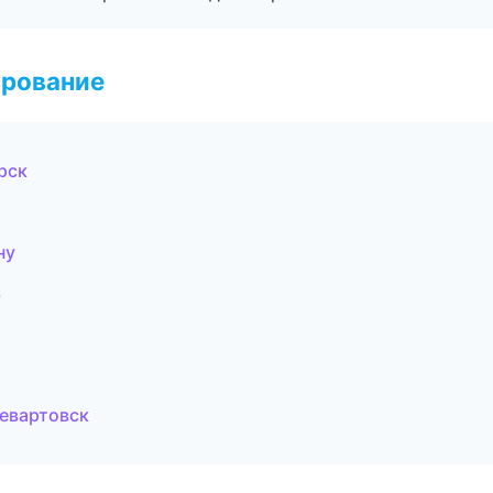
ирование
рск
ну
ь
евартовск