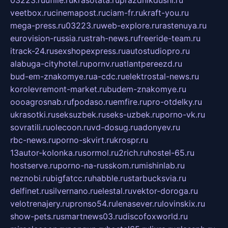
veetbox.ru
cinemapost.ru
ciam-fr.ru
kraft-you.ru
mega-press.ru
03223.ru
web-explore.ru
rastenuya.ru
eurovision-russia.ru
strah-news.ru
freeride-team.ru
itrack-24.ru
sexshopexpress.ru
autostudiopro.ru
alabuga-cityhotel.ru
pornv.ru
atlantpereezd.ru
bud-em-znakomye.ru
a-cdc.ru
elektrostal-news.ru
korolevremont-market.ru
budem-znakomye.ru
oooagrosnab.ru
fpodaso.ru
emfire.ru
pro-otdelky.ru
ukrasotki.ru
seksuzbek.ru
seks-uzbek.ru
porno-vk.ru
sovratili.ru
olecoon.ru
vd-dosug.ru
adonyev.ru
rbc-news.ru
porno-skvirt.ru
krospr.ru
13autor-kolonka.ru
sormol.ru
2rich.ru
hostel-65.ru
hostserve.ru
porno-na-russkom.ru
mishinlab.ru
neznobi.ru
bigfatcc.ru
habble.ru
starbucksvia.ru
delfinet.ru
silvernano.ru
elestal.ru
vektor-doroga.ru
velotrenajery.ru
pronso54.ru
lenasever.ru
lovinskix.ru
show-pets.ru
smartnews03.ru
discofoxworld.ru