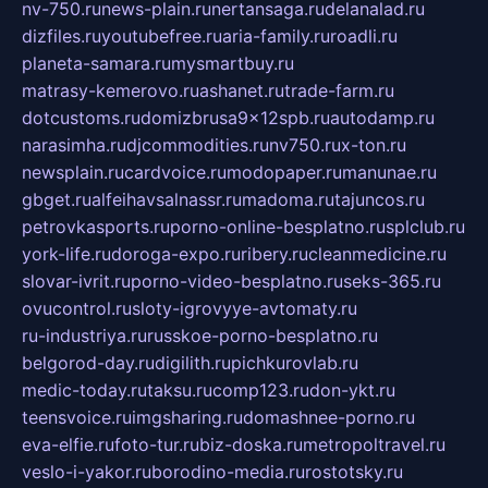
nv-750.ru
news-plain.ru
nertansaga.ru
delanalad.ru
dizfiles.ru
youtubefree.ru
aria-family.ru
roadli.ru
planeta-samara.ru
mysmartbuy.ru
matrasy-kemerovo.ru
ashanet.ru
trade-farm.ru
dotcustoms.ru
domizbrusa9x12spb.ru
autodamp.ru
narasimha.ru
djcommodities.ru
nv750.ru
x-ton.ru
newsplain.ru
cardvoice.ru
modopaper.ru
manunae.ru
gbget.ru
alfeihavsalnassr.ru
madoma.ru
tajuncos.ru
petrovkasports.ru
porno-online-besplatno.ru
splclub.ru
york-life.ru
doroga-expo.ru
ribery.ru
cleanmedicine.ru
slovar-ivrit.ru
porno-video-besplatno.ru
seks-365.ru
ovucontrol.ru
sloty-igrovyye-avtomaty.ru
ru-industriya.ru
russkoe-porno-besplatno.ru
belgorod-day.ru
digilith.ru
pichkurovlab.ru
medic-today.ru
taksu.ru
comp123.ru
don-ykt.ru
teensvoice.ru
imgsharing.ru
domashnee-porno.ru
eva-elfie.ru
foto-tur.ru
biz-doska.ru
metropoltravel.ru
veslo-i-yakor.ru
borodino-media.ru
rostotsky.ru