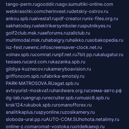
tango-perm.ru
gooddir.ru
sgv.su
multiki-online.com
webkrasotki.com
cherinvest.ru
detskiy-ostrov.ru
ankou.spb.ru
alvesta1.ru
pdf-creator.ru
nix-files.org.ru
sakhatoday.ru
elektrikersymboler.ru
sputnikyes.ru
golf2club.msk.ru
aeforums.ru
zallclub.ru
multimodal.msk.ru
habaigry.ru
haikko.ru
sobakopedia.ru
isz-fest.ru
ewnc.info
screensaver-clock.net.ru
volnav.spb.ru
comnat.ru
npf.net.ru
7bit.pp.ru
kalugatur.ru
tesiaes.ru
card.com.ru
kazanka.spb.ru
gildiya-kuznecov.ru
kameryboavision.ru
griffoncom.spb.ru
fabrika-emotsiy.ru
PARK-MATROSOVA.RU
agat.spb.ru
avtoyurist-moskva1.ru
hardware.org.ru
схема-авто.рф
dg-lab.ru
angrup.ru
recruiter.spb.ru
music8.spb.ru
krsk124.ru
kubok.spb.ru
romanofforex.ru
analitikaplus.ru
spyonline.ru
zosikamery.ru
sloboda-ural.pp.ru
AUTO-COM.SU
hohota.net
alimy.ru
online-z.com
aromat-vostoka.ru
otdelkaexp.ru