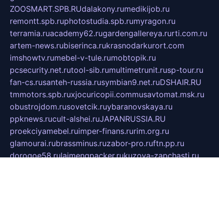
ZOOSMART.SPB.RU
dalakony.ru
medikijob.ru
remontt.spb.ru
photostudia.spb.ru
myragon.ru
terramia.ru
academy62.ru
gardengallereya.ru
rti.com.ru
artem-news.ru
biserinca.ru
krasnodarkurort.com
imshowtv.ru
mebel-v-tule.ru
mobtopik.ru
pcsecurity.net.ru
tool-sib.ru
multimetrunit.ru
sp-tour.ru
fan-cs.ru
santeh-russia.ru
symbian9.net.ru
DSHAIR.RU
tmmotors.spb.ru
xjocuricopii.com
musavtomat.msk.ru
obustrojdom.ru
sovetcik.ru
ybaranovskaya.ru
ppknews.ru
cult-alshei.ru
JAPANRUSSIA.RU
proekciyamebel.ru
imper-finans.ru
rim.org.ru
glamourai.ru
brassminus.ru
zabor-pro.ru
ftn.pp.ru
dorogoe58.ru
laimengpacker.ru
kuzova-zapchasti.ru
sageerp.ru
taxodrom.ru
dsrazvitie.ru
hardcity.net.ru
ratinghomegames.ru
topservice25.ru
gubernyan.ru
gtglasslined.ru
ii4.ru
tssport.spb.ru
andorra24.com
blackwallstreet.ru
oboimos.ru
optim-doors.com.ru
ikuch.ru
nycr.org.ru
npa21.ru
vremya-ch.spb.ru