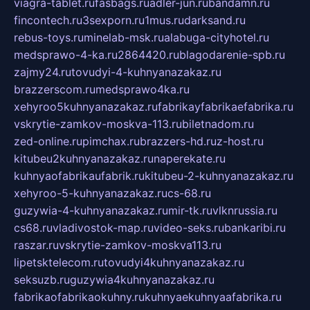
viagra-tablet.ru
fasbags.ru
adler-jun.ru
bandamn.ru
fincontech.ru
3sexporn.ru
1mus.ru
darksand.ru
rebus-toys.ru
minelab-msk.ru
alabuga-cityhotel.ru
medsprawo-4-ka.ru
2864420.ru
blagodarenie-spb.ru
zajmy24.ru
tovudyi-4-kuhnyanazakaz.ru
brazzerscom.ru
medsprawo4ka.ru
xehyroo5kuhnyanazakaz.ru
fabrikayfabrikaefabrika.ru
vskrytie-zamkov-moskva-113.ru
biletnadom.ru
zed-online.ru
pimchax.ru
brazzers-hd.ru
z-host.ru
kitubeu2kuhnyanazakaz.ru
naperekate.ru
kuhnyaofabrikaufabrik.ru
kitubeu-2-kuhnyanazakaz.ru
xehyroo-5-kuhnyanazakaz.ru
cs-68.ru
guzywia-4-kuhnyanazakaz.ru
mir-tk.ru
vlknrussia.ru
cs68.ru
vladivostok-map.ru
video-seks.ru
bankaribi.ru
raszar.ru
vskrytie-zamkov-moskva113.ru
lipetsktelecom.ru
tovudyi4kuhnyanazakaz.ru
seksuzb.ru
guzywia4kuhnyanazakaz.ru
fabrikaofabrikaokuhny.ru
kuhnyaekuhnyaafabrika.ru