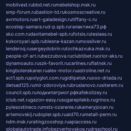
mobilvest.ru
bbd.net.ru
mebelshop.msk.ru
smp-forum.ru
bastion-td.ru
kosmoscreative.ru
avrmotors.ru
art-galadesign.ru
tiffany-c.ru
ecostep-samara.ru
d-p.spb.ru
галактика73.рф
sko.com.ru
davitamebel-spb.ru
fotsis.ru
tesiaes.ru
kokoroyari.spb.ru
blesna-kazan.ru
mossilver.ru
lenderoq.ru
sergeydobrin.ru
tochkazvuka.msk.ru
people-of-art.ru
bezzubova.ru
clubtibet.ru
orior-aks.ru
dynamoauto.ru
szk-favorit.ru
carlines.ru
flatnsk.ru
kingbolenskaner.ru
alex-motor.ru
astroline.net.ru
act1.spb.ru
polyglot.com.ru
gidlipetsk.ru
ooo-driada.ru
detsad125.ru
mir-zdoroviya.ru
bruslanovo.ru
siterem.ru
council.spb.ru
лодкипатриот.рф
kafekolizey.ru
iclub.net.ru
gazon-easy.ru
sugarepilekb.ru
grinox.ru
pylesostineco.ru
msts-ozarenie.ru
kameryjooan.ru
artemovskij.ru
dopler.spb.ru
aid70.ru
metall-perm.ru
ndm.msk.ru
ratingzooshop.ru
apiaccess.ru
globalautotrade.info
bezverhovskoe.ru
drsschool.ru