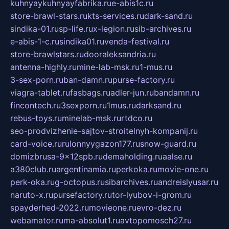
kuhnyaykuhnyayfabrika.ru
e-abis1c.ru
store-brawl-stars.ru
kts-services.ru
dark-sand.ru
sindika-01.ru
sp-life.ru
x-legion.ru
sib-archives.ru
e-abis-1-c.ru
sindika01.ru
venda-festival.ru
store-brawlstars.ru
dooraleksandria.ru
antenna-highly.ru
mine-lab-msk.ru
1-mus.ru
3-sex-porn.ru
ban-damn.ru
purse-factory.ru
viagra-tablet.ru
fasbags.ru
adler-jun.ru
bandamn.ru
fincontech.ru
3sexporn.ru
1mus.ru
darksand.ru
rebus-toys.ru
minelab-msk.ru
rtdco.ru
seo-prodvizhenie-sajtov-stroitelnyh-kompanij.ru
card-voice.ru
rulonnyygazon177.ru
snow-guard.ru
domizbrusa-9x12spb.ru
demaholding.ru
aalse.ru
a380club.ru
argentinamia.ru
perkoka.ru
movie-one.ru
perk-oka.ru
g-octopus.ru
sibarchives.ru
andreislyusar.ru
naruto-x.ru
pursefactory.ru
tor-lyubov-i-grom.ru
spayderhed-2022.ru
movieone.ru
evro-dez.ru
webamator.ru
ma-absolut1.ru
avtopomosch27.ru