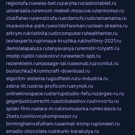
regionufa.ru
weiss-bet.ru
zaryna.ru
casinotablet.ru
universalia.ru
remont-mebeli-moscow.ru
termomur.ru
clubfisher.ru
remstirufa.ru
erdamchi.ru
doramamama.ru
muraviovka-park.ru
worldofwoman.ru
clean-dreams.ru
arkrym.ru
kristinita.ru
dircomputer.ru
healthenter.ru
textexperts.ru
pivnaya-kruzhka.ru
kinofilmy-2021.ru
demolalapaluza.ru
tanyavanya.ru
remstir-tolyatti.ru
msdip.ru
jdol.ru
sokolovr.ru
newtech-spb.ru
rezemkleim.ru
massage-tai.ru
seonub.ru
zvonitut.ru
biolisichka24.ru
mncraft-download.ru
algoritm-sistema.ru
godflesh.ru
ru-industria.ru
zebra-tlt.ru
okna-proficom.ru
erynok.ru
onlinekinospace.ru
startupstudio-fefu.ru
zarges-ru.ru
gegenjustizunrecht.ru
autobalashov.ru
utrovortu.ru
spiski-firm.ru
elara-m.ru
kinomusorka.ru
mkcslava.ru
2bets.ru
vintovoykompressor.ru
birminghamvsfulham.ru
sarmat-komp.ru
pioneeri.ru
amadis-chocolate.ru
shkurki-karakulya.ru