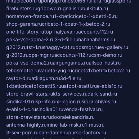
miraclecoon.ru
pongup.ru
hostel65.ru
liura.ru
glasspb.ru
firehunters.ru
gribowo.ru
gnalis.ru
bulkitula.ru
hometown-france.ru
1-xbeticricetc-1-xbetti-5.ru
shop-garena.ru
cricetc-1-xbetr-1-xbetcc-2.ru
one-life-story.ru
top-halyava.ru
accounts112.ru
poka-vse-doma-2.ru
3-d-file.ru
hahahaharms.ru
g2012.ru
tst-1.ru
shaggy-cat.ru
opsmgr.ru
ev-gallery.ru
g-2012.ru
ops-mgr.ru
accounts-112.ru
csm-demo.ru
poka-vse-doma2.ru
airgungames.ru
allseo-host.ru
tehosmotre.ru
varieta-yug.ru
cricetc1xbetr1xbetcc2.ru
raytor-d.ru
atillagunn.ru
3d-file.ru
1xbeticricetc1xbetti5.ru
uafoot-statti.ru
e-abis1c.ru
store-brawl-stars.ru
kts-services.ru
dark-sand.ru
sindika-01.ru
sp-life.ru
x-legion.ru
sib-archives.ru
e-abis-1-c.ru
sindika01.ru
venda-festival.ru
store-brawlstars.ru
dooraleksandria.ru
antenna-highly.ru
mine-lab-msk.ru
1-mus.ru
3-sex-porn.ru
ban-damn.ru
purse-factory.ru