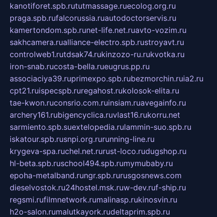
kanotiforet.spb.ru
tutmassage.ru
ecolog.org.ru
praga.spb.ru
falcorussia.ru
autodoctorservis.ru
kamertondom.spb.ru
net-life.net.ru
avto-vozim.ru
sakhcamera.ru
alliance-electro.spb.ru
stroyavt.ru
controlweb1.ru
tdsak74.ru
kinzozo-ru.ru
kvotka.ru
iron-snab.ru
costa-bella.ru
eugrus.pp.ru
associaciya39.ru
primexpo.spb.ru
bezmorchin.ru
ia2.ru
cpt21.ru
ispecspb.ru
regahost.ru
kolosok-elita.ru
tae-kwon.ru
consrio.com.ru
insiam.ru
avegainfo.ru
archery161.ru
bigencyclica.ru
vlast16.ru
korru.net
sarmiento.spb.su
extelopedia.ru
lammin-suo.spb.ru
iskatour.spb.ru
snpi.org.ru
running-line.ru
krygeva-spa.ru
chel.net.ru
rust-loco.ru
dugshop.ru
hl-beta.spb.ru
school494.spb.ru
mymubaby.ru
epoha-metalband.ru
ngr.spb.ru
rusgosnews.com
dieselvostok.ru
24hostel.msk.ru
w-dev.ru
f-ship.ru
regsmi.ru
filmnetwork.ru
malinasp.ru
kinosvin.ru
h2o-salon.ru
malutkayork.ru
deltaprim.spb.ru