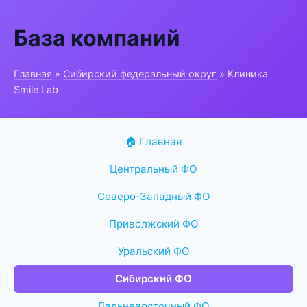
База компаний
Главная
»
Сибирский федеральный округ
» Клиника
Smile Lab
🏠 Главная
Центральный ФО
Северо-Западный ФО
Приволжский ФО
Уральский ФО
Сибирский ФО
Дальневосточный ФО