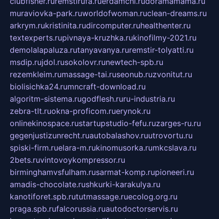
clubfisher.ru
remstirufa.ru
erdamchi.ru
doramamama.ru
muraviovka-park.ru
worldofwoman.ru
clean-dreams.ru
arkrym.ru
kristinita.ru
dircomputer.ru
healthenter.ru
textexperts.ru
pivnaya-kruzhka.ru
kinofilmy-2021.ru
demolalapaluza.ru
tanyavanya.ru
remstir-tolyatti.ru
msdip.ru
jdol.ru
sokolovr.ru
newtech-spb.ru
rezemkleim.ru
massage-tai.ru
seonub.ru
zvonitut.ru
biolisichka24.ru
mncraft-download.ru
algoritm-sistema.ru
godflesh.ru
ru-industria.ru
zebra-tlt.ru
okna-proficom.ru
erynok.ru
onlinekinospace.ru
startupstudio-fefu.ru
zarges-ru.ru
gegenjustizunrecht.ru
autobalashov.ru
utrovortu.ru
spiski-firm.ru
elara-m.ru
kinomusorka.ru
mkcslava.ru
2bets.ru
vintovoykompressor.ru
birminghamvsfulham.ru
sarmat-komp.ru
pioneeri.ru
amadis-chocolate.ru
shkurki-karakulya.ru
kanotiforet.spb.ru
tutmassage.ru
ecolog.org.ru
praga.spb.ru
falcorussia.ru
autodoctorservis.ru