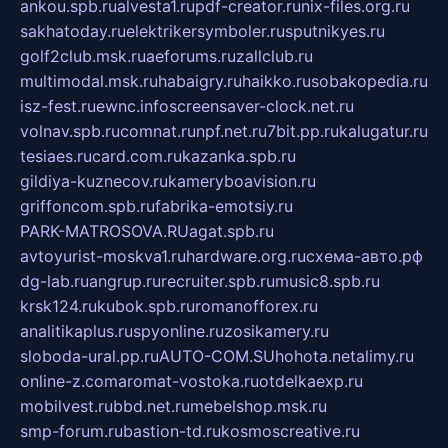
ankou.spb.ru
alvesta1.ru
pdf-creator.ru
nix-files.org.ru
sakhatoday.ru
elektrikersymboler.ru
sputnikyes.ru
golf2club.msk.ru
aeforums.ru
zallclub.ru
multimodal.msk.ru
habaigry.ru
haikko.ru
sobakopedia.ru
isz-fest.ru
ewnc.info
screensaver-clock.net.ru
volnav.spb.ru
comnat.ru
npf.net.ru
7bit.pp.ru
kalugatur.ru
tesiaes.ru
card.com.ru
kazanka.spb.ru
gildiya-kuznecov.ru
kameryboavision.ru
griffoncom.spb.ru
fabrika-emotsiy.ru
PARK-MATROSOVA.RU
agat.spb.ru
avtoyurist-moskva1.ru
hardware.org.ru
схема-авто.рф
dg-lab.ru
angrup.ru
recruiter.spb.ru
music8.spb.ru
krsk124.ru
kubok.spb.ru
romanofforex.ru
analitikaplus.ru
spyonline.ru
zosikamery.ru
sloboda-ural.pp.ru
AUTO-COM.SU
hohota.net
alimy.ru
online-z.com
aromat-vostoka.ru
otdelkaexp.ru
mobilvest.ru
bbd.net.ru
mebelshop.msk.ru
smp-forum.ru
bastion-td.ru
kosmoscreative.ru