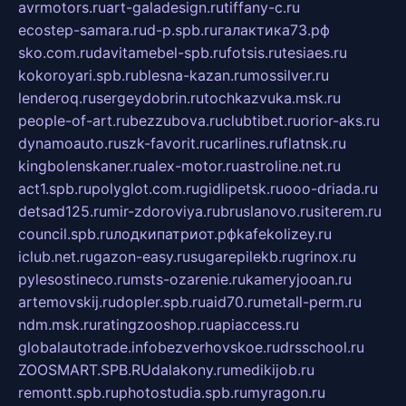
avrmotors.ru
art-galadesign.ru
tiffany-c.ru
ecostep-samara.ru
d-p.spb.ru
галактика73.рф
sko.com.ru
davitamebel-spb.ru
fotsis.ru
tesiaes.ru
kokoroyari.spb.ru
blesna-kazan.ru
mossilver.ru
lenderoq.ru
sergeydobrin.ru
tochkazvuka.msk.ru
people-of-art.ru
bezzubova.ru
clubtibet.ru
orior-aks.ru
dynamoauto.ru
szk-favorit.ru
carlines.ru
flatnsk.ru
kingbolenskaner.ru
alex-motor.ru
astroline.net.ru
act1.spb.ru
polyglot.com.ru
gidlipetsk.ru
ooo-driada.ru
detsad125.ru
mir-zdoroviya.ru
bruslanovo.ru
siterem.ru
council.spb.ru
лодкипатриот.рф
kafekolizey.ru
iclub.net.ru
gazon-easy.ru
sugarepilekb.ru
grinox.ru
pylesostineco.ru
msts-ozarenie.ru
kameryjooan.ru
artemovskij.ru
dopler.spb.ru
aid70.ru
metall-perm.ru
ndm.msk.ru
ratingzooshop.ru
apiaccess.ru
globalautotrade.info
bezverhovskoe.ru
drsschool.ru
ZOOSMART.SPB.RU
dalakony.ru
medikijob.ru
remontt.spb.ru
photostudia.spb.ru
myragon.ru