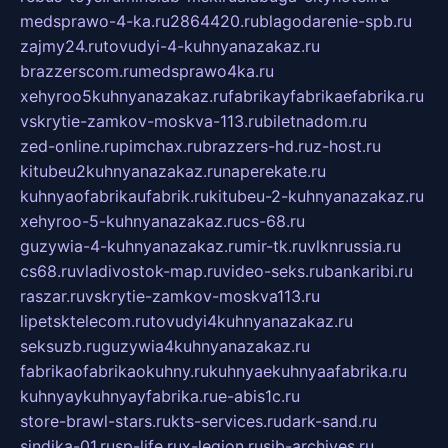
medsprawo-4-ka.ru
2864420.ru
blagodarenie-spb.ru
zajmy24.ru
tovudyi-4-kuhnyanazakaz.ru
brazzerscom.ru
medsprawo4ka.ru
xehyroo5kuhnyanazakaz.ru
fabrikayfabrikaefabrika.ru
vskrytie-zamkov-moskva-113.ru
biletnadom.ru
zed-online.ru
pimchax.ru
brazzers-hd.ru
z-host.ru
kitubeu2kuhnyanazakaz.ru
naperekate.ru
kuhnyaofabrikaufabrik.ru
kitubeu-2-kuhnyanazakaz.ru
xehyroo-5-kuhnyanazakaz.ru
cs-68.ru
guzywia-4-kuhnyanazakaz.ru
mir-tk.ru
vlknrussia.ru
cs68.ru
vladivostok-map.ru
video-seks.ru
bankaribi.ru
raszar.ru
vskrytie-zamkov-moskva113.ru
lipetsktelecom.ru
tovudyi4kuhnyanazakaz.ru
seksuzb.ru
guzywia4kuhnyanazakaz.ru
fabrikaofabrikaokuhny.ru
kuhnyaekuhnyaafabrika.ru
kuhnyaykuhnyayfabrika.ru
e-abis1c.ru
store-brawl-stars.ru
kts-services.ru
dark-sand.ru
sindika-01.ru
sp-life.ru
x-legion.ru
sib-archives.ru