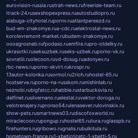
eurovision-russia.ru
strah-news.ru
freeride-team.ru
itrack-24.ru
sexshopexpress.ru
autostudiopro.ru
alabuga-cityhotel.ru
pornv.ru
atlantpereezd.ru
bud-em-znakomye.ru
a-cdc.ru
elektrostal-news.ru
korolevremont-market.ru
budem-znakomye.ru
oooagrosnab.ru
fpodaso.ru
emfire.ru
pro-otdelky.ru
ukrasotki.ru
seksuzbek.ru
seks-uzbek.ru
porno-vk.ru
sovratili.ru
olecoon.ru
vd-dosug.ru
adonyev.ru
rbc-news.ru
porno-skvirt.ru
krospr.ru
13autor-kolonka.ru
sormol.ru
2rich.ru
hostel-65.ru
hostserve.ru
porno-na-russkom.ru
mishinlab.ru
neznobi.ru
bigfatcc.ru
habble.ru
starbucksvia.ru
delfinet.ru
silvernano.ru
elestal.ru
vektor-doroga.ru
velotrenajery.ru
pronso54.ru
lenasever.ru
lovinskix.ru
show-pets.ru
smartnews03.ru
discofoxworld.ru
miraclecoon.ru
pongup.ru
hostel65.ru
liura.ru
glasspb.ru
firehunters.ru
gribowo.ru
gnalis.ru
bulkitula.ru
hometown-france.ru
1-xbeticricetc-1-xbetti-5.ru