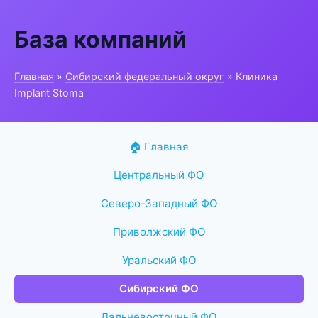
База компаний
Главная
»
Сибирский федеральный округ
» Клиника
Implant Stoma
🏠 Главная
Центральный ФО
Северо-Западный ФО
Приволжский ФО
Уральский ФО
Сибирский ФО
Дальневосточный ФО