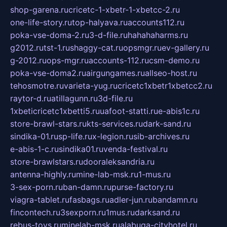
shop-garena.ru
cricetc-1-xbetr-1-xbetcc-2.ru
one-life-story.ru
top-halyava.ru
accounts112.ru
poka-vse-doma-2.ru
3-d-file.ru
hahahaharms.ru
g2012.ru
tst-1.ru
shaggy-cat.ru
opsmgr.ru
ev-gallery.ru
g-2012.ru
ops-mgr.ru
accounts-112.ru
csm-demo.ru
poka-vse-doma2.ru
airgungames.ru
allseo-host.ru
tehosmotre.ru
varieta-yug.ru
cricetc1xbetr1xbetcc2.ru
raytor-d.ru
atillagunn.ru
3d-file.ru
1xbeticricetc1xbetti5.ru
uafoot-statti.ru
e-abis1c.ru
store-brawl-stars.ru
kts-services.ru
dark-sand.ru
sindika-01.ru
sp-life.ru
x-legion.ru
sib-archives.ru
e-abis-1-c.ru
sindika01.ru
venda-festival.ru
store-brawlstars.ru
dooraleksandria.ru
antenna-highly.ru
mine-lab-msk.ru
1-mus.ru
3-sex-porn.ru
ban-damn.ru
purse-factory.ru
viagra-tablet.ru
fasbags.ru
adler-jun.ru
bandamn.ru
fincontech.ru
3sexporn.ru
1mus.ru
darksand.ru
rebus-toys.ru
minelab-msk.ru
alabuga-cityhotel.ru