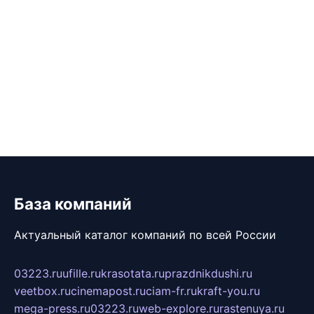
База компаний
Актуальный каталог компаний по всей России
03223.ru
ufille.ru
krasotata.ru
prazdnikdushi.ru
veetbox.ru
cinemapost.ru
ciam-fr.ru
kraft-you.ru
mega-press.ru
03223.ru
web-explore.ru
rastenuya.ru