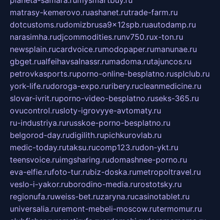
planeta-samara.ru
mysmartbuy.ru
matrasy-kemerovo.ru
ashanet.ru
trade-farm.ru
dotcustoms.ru
domizbrusa9x12spb.ru
autodamp.ru
narasimha.ru
djcommodities.ru
nv750.ru
x-ton.ru
newsplain.ru
cardvoice.ru
modopaper.ru
manunae.ru
gbget.ru
alfeihavsalnassr.ru
madoma.ru
tajuncos.ru
petrovkasports.ru
porno-online-besplatno.ru
splclub.ru
york-life.ru
doroga-expo.ru
ribery.ru
cleanmedicine.ru
slovar-ivrit.ru
porno-video-besplatno.ru
seks-365.ru
ovucontrol.ru
sloty-igrovyye-avtomaty.ru
ru-industriya.ru
russkoe-porno-besplatno.ru
belgorod-day.ru
digilith.ru
pichkurovlab.ru
medic-today.ru
taksu.ru
comp123.ru
don-ykt.ru
teensvoice.ru
imgsharing.ru
domashnee-porno.ru
eva-elfie.ru
foto-tur.ru
biz-doska.ru
metropoltravel.ru
veslo-i-yakor.ru
borodino-media.ru
rostotsky.ru
regionufa.ru
weiss-bet.ru
zaryna.ru
casinotablet.ru
universalia.ru
remont-mebeli-moscow.ru
termomur.ru