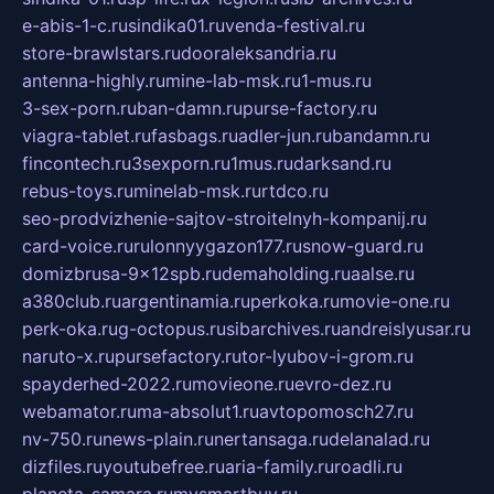
e-abis-1-c.ru
sindika01.ru
venda-festival.ru
store-brawlstars.ru
dooraleksandria.ru
antenna-highly.ru
mine-lab-msk.ru
1-mus.ru
3-sex-porn.ru
ban-damn.ru
purse-factory.ru
viagra-tablet.ru
fasbags.ru
adler-jun.ru
bandamn.ru
fincontech.ru
3sexporn.ru
1mus.ru
darksand.ru
rebus-toys.ru
minelab-msk.ru
rtdco.ru
seo-prodvizhenie-sajtov-stroitelnyh-kompanij.ru
card-voice.ru
rulonnyygazon177.ru
snow-guard.ru
domizbrusa-9x12spb.ru
demaholding.ru
aalse.ru
a380club.ru
argentinamia.ru
perkoka.ru
movie-one.ru
perk-oka.ru
g-octopus.ru
sibarchives.ru
andreislyusar.ru
naruto-x.ru
pursefactory.ru
tor-lyubov-i-grom.ru
spayderhed-2022.ru
movieone.ru
evro-dez.ru
webamator.ru
ma-absolut1.ru
avtopomosch27.ru
nv-750.ru
news-plain.ru
nertansaga.ru
delanalad.ru
dizfiles.ru
youtubefree.ru
aria-family.ru
roadli.ru