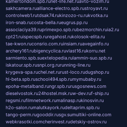
kamertondom.spb.ru
net-life.net.ru
avto-vozim.ru
sakhcamera.ru
alliance-electro.spb.ru
stroyavt.ru
controlweb1.ru
tdsak74.ru
kinzozo-ru.ru
kvotka.ru
iron-snab.ru
costa-bella.ru
eugrus.pp.ru
associaciya39.ru
primexpo.spb.ru
bezmorchin.ru
ia2.ru
cpt21.ru
ispecspb.ru
regahost.ru
kolosok-elita.ru
tae-kwon.ru
consrio.com.ru
insiam.ru
avegainfo.ru
archery161.ru
bigencyclica.ru
vlast16.ru
korru.net
sarmiento.spb.su
extelopedia.ru
lammin-suo.spb.ru
iskatour.spb.ru
snpi.org.ru
running-line.ru
krygeva-spa.ru
chel.net.ru
rust-loco.ru
dugshop.ru
hl-beta.spb.ru
school494.spb.ru
mymubaby.ru
epoha-metalband.ru
ngr.spb.ru
rusgosnews.com
dieselvostok.ru
24hostel.msk.ru
w-dev.ru
f-ship.ru
regsmi.ru
filmnetwork.ru
malinasp.ru
kinosvin.ru
h2o-salon.ru
malutkayork.ru
deltaprim.spb.ru
tango-perm.ru
gooddir.ru
sgv.su
multiki-online.com
webkrasotki.com
cherinvest.ru
detskiy-ostrov.ru