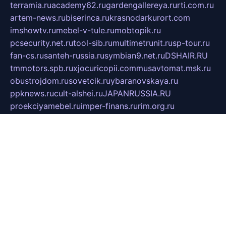
terramia.ru
academy62.ru
gardengallereya.ru
rti.com.ru
artem-news.ru
biserinca.ru
krasnodarkurort.com
imshowtv.ru
mebel-v-tule.ru
mobtopik.ru
pcsecurity.net.ru
tool-sib.ru
multimetrunit.ru
sp-tour.ru
fan-cs.ru
santeh-russia.ru
symbian9.net.ru
DSHAIR.RU
tmmotors.spb.ru
xjocuricopii.com
musavtomat.msk.ru
obustrojdom.ru
sovetcik.ru
ybaranovskaya.ru
ppknews.ru
cult-alshei.ru
JAPANRUSSIA.RU
proekciyamebel.ru
imper-finans.ru
rim.org.ru
glamourai.ru
brassminus.ru
zabor-pro.ru
ftn.pp.ru
dorogoe58.ru
laimengpacker.ru
kuzova-zapchasti.ru
sageerp.ru
taxodrom.ru
dsrazvitie.ru
hardcity.net.ru
ratinghomegames.ru
topservice25.ru
gubernyan.ru
gtglasslined.ru
ii4.ru
tssport.spb.ru
andorra24.com
blackwallstreet.ru
oboimos.ru
optim-doors.com.ru
ikuch.ru
nycr.org.ru
npa21.ru
vremya-ch.spb.ru
desert000.ru
ivtorgi.ru
ifiori.ru
catalog-statei.ru
dcv.org.ru
spetsmaster174.ru
ipkameryhiseeu.ru