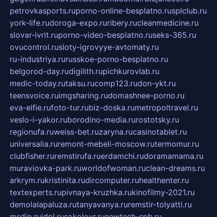
petrovkasports.ru
porno-online-besplatno.ru
splclub.ru
york-life.ru
doroga-expo.ru
ribery.ru
cleanmedicine.ru
slovar-ivrit.ru
porno-video-besplatno.ru
seks-365.ru
ovucontrol.ru
sloty-igrovyye-avtomaty.ru
ru-industriya.ru
russkoe-porno-besplatno.ru
belgorod-day.ru
digilith.ru
pichkurovlab.ru
medic-today.ru
taksu.ru
comp123.ru
don-ykt.ru
teensvoice.ru
imgsharing.ru
domashnee-porno.ru
eva-elfie.ru
foto-tur.ru
biz-doska.ru
metropoltravel.ru
veslo-i-yakor.ru
borodino-media.ru
rostotsky.ru
regionufa.ru
weiss-bet.ru
zaryna.ru
casinotablet.ru
universalia.ru
remont-mebeli-moscow.ru
termomur.ru
clubfisher.ru
remstirufa.ru
erdamchi.ru
doramamama.ru
muraviovka-park.ru
worldofwoman.ru
clean-dreams.ru
arkrym.ru
kristinita.ru
dircomputer.ru
healthenter.ru
textexperts.ru
pivnaya-kruzhka.ru
kinofilmy-2021.ru
demolalapaluza.ru
tanyavanya.ru
remstir-tolyatti.ru
msdip.ru
jdol.ru
sokolovr.ru
newtech-spb.ru