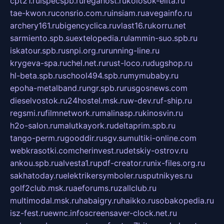
cpt21.ru
ispecspb.ru
regahost.ru
kolosok-elita.ru
tae-kwon.ru
consrio.com.ru
insiam.ru
avegainfo.ru
archery161.ru
bigencyclica.ru
vlast16.ru
korru.net
sarmiento.spb.su
extelopedia.ru
lammin-suo.spb.ru
iskatour.spb.ru
snpi.org.ru
running-line.ru
krygeva-spa.ru
chel.net.ru
rust-loco.ru
dugshop.ru
hl-beta.spb.ru
school494.spb.ru
mymubaby.ru
epoha-metalband.ru
ngr.spb.ru
rusgosnews.com
dieselvostok.ru
24hostel.msk.ru
w-dev.ru
f-ship.ru
regsmi.ru
filmnetwork.ru
malinasp.ru
kinosvin.ru
h2o-salon.ru
malutkayork.ru
deltaprim.spb.ru
tango-perm.ru
gooddir.ru
sgv.su
multiki-online.com
webkrasotki.com
cherinvest.ru
detskiy-ostrov.ru
ankou.spb.ru
alvesta1.ru
pdf-creator.ru
nix-files.org.ru
sakhatoday.ru
elektrikersymboler.ru
sputnikyes.ru
golf2club.msk.ru
aeforums.ru
zallclub.ru
multimodal.msk.ru
habaigry.ru
haikko.ru
sobakopedia.ru
isz-fest.ru
ewnc.info
screensaver-clock.net.ru