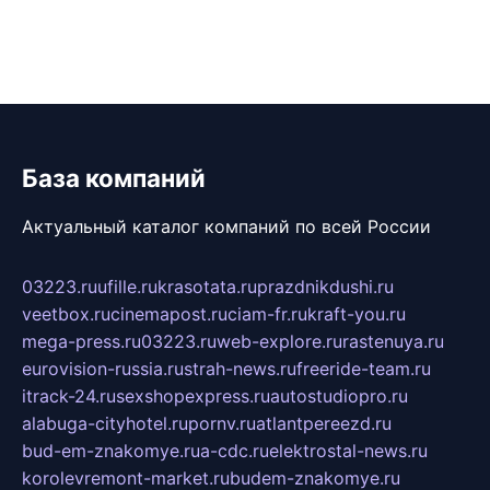
База компаний
Актуальный каталог компаний по всей России
03223.ru
ufille.ru
krasotata.ru
prazdnikdushi.ru
veetbox.ru
cinemapost.ru
ciam-fr.ru
kraft-you.ru
mega-press.ru
03223.ru
web-explore.ru
rastenuya.ru
eurovision-russia.ru
strah-news.ru
freeride-team.ru
itrack-24.ru
sexshopexpress.ru
autostudiopro.ru
alabuga-cityhotel.ru
pornv.ru
atlantpereezd.ru
bud-em-znakomye.ru
a-cdc.ru
elektrostal-news.ru
korolevremont-market.ru
budem-znakomye.ru