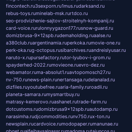
fincontech.ru
3sexporn.ru
1mus.ru
darksand.ru
rebus-toys.ru
minelab-msk.ru
rtdco.ru
seo-prodvizhenie-sajtov-stroitelnyh-kompanij.ru
card-voice.ru
rulonnyygazon177.ru
snow-guard.ru
domizbrusa-9x12spb.ru
demaholding.ru
aalse.ru
a380club.ru
argentinamia.ru
perkoka.ru
movie-one.ru
perk-oka.ru
g-octopus.ru
sibarchives.ru
andreislyusar.ru
naruto-x.ru
pursefactory.ru
tor-lyubov-i-grom.ru
spayderhed-2022.ru
movieone.ru
evro-dez.ru
webamator.ru
ma-absolut1.ru
avtopomosch27.ru
nv-750.ru
news-plain.ru
nertansaga.ru
delanalad.ru
dizfiles.ru
youtubefree.ru
aria-family.ru
roadli.ru
planeta-samara.ru
mysmartbuy.ru
matrasy-kemerovo.ru
ashanet.ru
trade-farm.ru
dotcustoms.ru
domizbrusa9x12spb.ru
autodamp.ru
narasimha.ru
djcommodities.ru
nv750.ru
x-ton.ru
newsplain.ru
cardvoice.ru
modopaper.ru
manunae.ru
gbget.ru
alfeihavsalnassr.ru
madoma.ru
tajuncos.ru