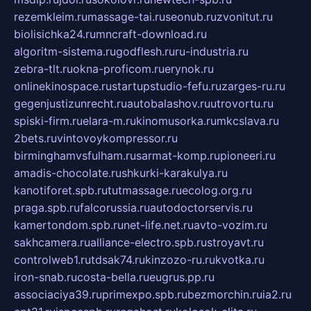
rezemkleim.ru
massage-tai.ru
seonub.ru
zvonitut.ru
biolisichka24.ru
mncraft-download.ru
algoritm-sistema.ru
godflesh.ru
ru-industria.ru
zebra-tlt.ru
okna-proficom.ru
erynok.ru
onlinekinospace.ru
startupstudio-fefu.ru
zarges-ru.ru
gegenjustizunrecht.ru
autobalashov.ru
utrovortu.ru
spiski-firm.ru
elara-m.ru
kinomusorka.ru
mkcslava.ru
2bets.ru
vintovoykompressor.ru
birminghamvsfulham.ru
sarmat-komp.ru
pioneeri.ru
amadis-chocolate.ru
shkurki-karakulya.ru
kanotiforet.spb.ru
tutmassage.ru
ecolog.org.ru
praga.spb.ru
falcorussia.ru
autodoctorservis.ru
kamertondom.spb.ru
net-life.net.ru
avto-vozim.ru
sakhcamera.ru
alliance-electro.spb.ru
stroyavt.ru
controlweb1.ru
tdsak74.ru
kinzozo-ru.ru
kvotka.ru
iron-snab.ru
costa-bella.ru
eugrus.pp.ru
associaciya39.ru
primexpo.spb.ru
bezmorchin.ru
ia2.ru