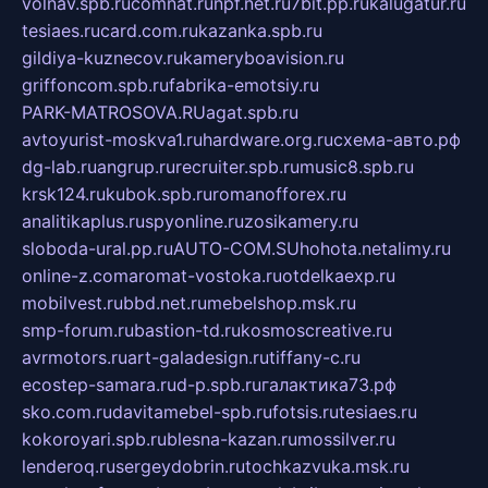
volnav.spb.ru
comnat.ru
npf.net.ru
7bit.pp.ru
kalugatur.ru
tesiaes.ru
card.com.ru
kazanka.spb.ru
gildiya-kuznecov.ru
kameryboavision.ru
griffoncom.spb.ru
fabrika-emotsiy.ru
PARK-MATROSOVA.RU
agat.spb.ru
avtoyurist-moskva1.ru
hardware.org.ru
схема-авто.рф
dg-lab.ru
angrup.ru
recruiter.spb.ru
music8.spb.ru
krsk124.ru
kubok.spb.ru
romanofforex.ru
analitikaplus.ru
spyonline.ru
zosikamery.ru
sloboda-ural.pp.ru
AUTO-COM.SU
hohota.net
alimy.ru
online-z.com
aromat-vostoka.ru
otdelkaexp.ru
mobilvest.ru
bbd.net.ru
mebelshop.msk.ru
smp-forum.ru
bastion-td.ru
kosmoscreative.ru
avrmotors.ru
art-galadesign.ru
tiffany-c.ru
ecostep-samara.ru
d-p.spb.ru
галактика73.рф
sko.com.ru
davitamebel-spb.ru
fotsis.ru
tesiaes.ru
kokoroyari.spb.ru
blesna-kazan.ru
mossilver.ru
lenderoq.ru
sergeydobrin.ru
tochkazvuka.msk.ru