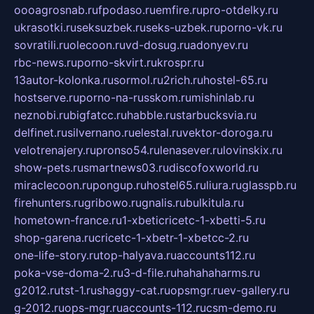
oooagrosnab.ru
fpodaso.ru
emfire.ru
pro-otdelky.ru
ukrasotki.ru
seksuzbek.ru
seks-uzbek.ru
porno-vk.ru
sovratili.ru
olecoon.ru
vd-dosug.ru
adonyev.ru
rbc-news.ru
porno-skvirt.ru
krospr.ru
13autor-kolonka.ru
sormol.ru
2rich.ru
hostel-65.ru
hostserve.ru
porno-na-russkom.ru
mishinlab.ru
neznobi.ru
bigfatcc.ru
habble.ru
starbucksvia.ru
delfinet.ru
silvernano.ru
elestal.ru
vektor-doroga.ru
velotrenajery.ru
pronso54.ru
lenasever.ru
lovinskix.ru
show-pets.ru
smartnews03.ru
discofoxworld.ru
miraclecoon.ru
pongup.ru
hostel65.ru
liura.ru
glasspb.ru
firehunters.ru
gribowo.ru
gnalis.ru
bulkitula.ru
hometown-france.ru
1-xbeticricetc-1-xbetti-5.ru
shop-garena.ru
cricetc-1-xbetr-1-xbetcc-2.ru
one-life-story.ru
top-halyava.ru
accounts112.ru
poka-vse-doma-2.ru
3-d-file.ru
hahahaharms.ru
g2012.ru
tst-1.ru
shaggy-cat.ru
opsmgr.ru
ev-gallery.ru
g-2012.ru
ops-mgr.ru
accounts-112.ru
csm-demo.ru