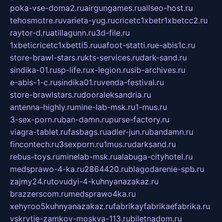
poka-vse-doma2.ru
airgungames.ru
allseo-host.ru
tehosmotre.ru
varieta-yug.ru
cricetc1xbetr1xbetcc2.ru
raytor-d.ru
atillagunn.ru
3d-file.ru
1xbeticricetc1xbetti5.ru
uafoot-statti.ru
e-abis1c.ru
store-brawl-stars.ru
kts-services.ru
dark-sand.ru
sindika-01.ru
sp-life.ru
x-legion.ru
sib-archives.ru
e-abis-1-c.ru
sindika01.ru
venda-festival.ru
store-brawlstars.ru
dooraleksandria.ru
antenna-highly.ru
mine-lab-msk.ru
1-mus.ru
3-sex-porn.ru
ban-damn.ru
purse-factory.ru
viagra-tablet.ru
fasbags.ru
adler-jun.ru
bandamn.ru
fincontech.ru
3sexporn.ru
1mus.ru
darksand.ru
rebus-toys.ru
minelab-msk.ru
alabuga-cityhotel.ru
medsprawo-4-ka.ru
2864420.ru
blagodarenie-spb.ru
zajmy24.ru
tovudyi-4-kuhnyanazakaz.ru
brazzerscom.ru
medsprawo4ka.ru
xehyroo5kuhnyanazakaz.ru
fabrikayfabrikaefabrika.ru
vskrytie-zamkov-moskva-113.ru
biletnadom.ru