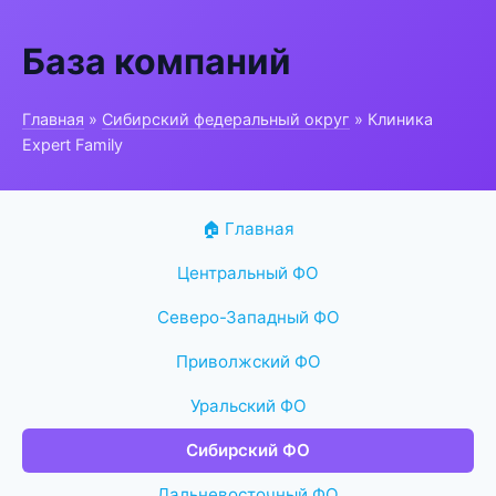
База компаний
Главная
»
Сибирский федеральный округ
» Клиника
Expert Family
🏠 Главная
Центральный ФО
Северо-Западный ФО
Приволжский ФО
Уральский ФО
Сибирский ФО
Дальневосточный ФО