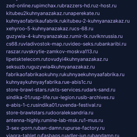
zed-online.ru
pimchax.ru
brazzers-hd.ru
z-host.ru
kitubeu2kuhnyanazakaz.ru
naperekate.ru
kuhnyaofabrikaufabrik.ru
kitubeu-2-kuhnyanazakaz.ru
xehyroo-5-kuhnyanazakaz.ru
cs-68.ru
guzywia-4-kuhnyanazakaz.ru
mir-tk.ru
vlknrussia.ru
cs68.ru
vladivostok-map.ru
video-seks.ru
bankaribi.ru
raszar.ru
vskrytie-zamkov-moskva113.ru
lipetsktelecom.ru
tovudyi4kuhnyanazakaz.ru
seksuzb.ru
guzywia4kuhnyanazakaz.ru
fabrikaofabrikaokuhny.ru
kuhnyaekuhnyaafabrika.ru
kuhnyaykuhnyayfabrika.ru
e-abis1c.ru
store-brawl-stars.ru
kts-services.ru
dark-sand.ru
sindika-01.ru
sp-life.ru
x-legion.ru
sib-archives.ru
e-abis-1-c.ru
sindika01.ru
venda-festival.ru
store-brawlstars.ru
dooraleksandria.ru
antenna-highly.ru
mine-lab-msk.ru
1-mus.ru
3-sex-porn.ru
ban-damn.ru
purse-factory.ru
viagra-tablet.ru
fasbags.ru
adler-jun.ru
bandamn.ru