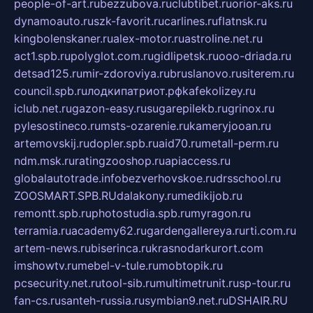
people-of-art.ru
bezzubova.ru
clubtibet.ru
orior-aks.ru
dynamoauto.ru
szk-favorit.ru
carlines.ru
flatnsk.ru
kingbolenskaner.ru
alex-motor.ru
astroline.net.ru
act1.spb.ru
polyglot.com.ru
gidlipetsk.ru
ooo-driada.ru
detsad125.ru
mir-zdoroviya.ru
bruslanovo.ru
siterem.ru
council.spb.ru
лодкипатриот.рф
kafekolizey.ru
iclub.net.ru
gazon-easy.ru
sugarepilekb.ru
grinox.ru
pylesostineco.ru
msts-ozarenie.ru
kameryjooan.ru
artemovskij.ru
dopler.spb.ru
aid70.ru
metall-perm.ru
ndm.msk.ru
ratingzooshop.ru
apiaccess.ru
globalautotrade.info
bezverhovskoe.ru
drsschool.ru
ZOOSMART.SPB.RU
dalakony.ru
medikijob.ru
remontt.spb.ru
photostudia.spb.ru
myragon.ru
terramia.ru
academy62.ru
gardengallereya.ru
rti.com.ru
artem-news.ru
biserinca.ru
krasnodarkurort.com
imshowtv.ru
mebel-v-tule.ru
mobtopik.ru
pcsecurity.net.ru
tool-sib.ru
multimetrunit.ru
sp-tour.ru
fan-cs.ru
santeh-russia.ru
symbian9.net.ru
DSHAIR.RU