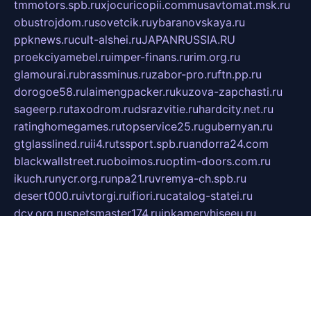
tmmotors.spb.ru
xjocuricopii.com
musavtomat.msk.ru
obustrojdom.ru
sovetcik.ru
ybaranovskaya.ru
ppknews.ru
cult-alshei.ru
JAPANRUSSIA.RU
proekciyamebel.ru
imper-finans.ru
rim.org.ru
glamourai.ru
brassminus.ru
zabor-pro.ru
ftn.pp.ru
dorogoe58.ru
laimengpacker.ru
kuzova-zapchasti.ru
sageerp.ru
taxodrom.ru
dsrazvitie.ru
hardcity.net.ru
ratinghomegames.ru
topservice25.ru
gubernyan.ru
gtglasslined.ru
ii4.ru
tssport.spb.ru
andorra24.com
blackwallstreet.ru
oboimos.ru
optim-doors.com.ru
ikuch.ru
nycr.org.ru
npa21.ru
vremya-ch.spb.ru
desert000.ru
ivtorgi.ru
ifiori.ru
catalog-statei.ru
dcv.org.ru
spetsmaster174.ru
ipkameryhiseeu.ru
dum26.ru
ruspol.spb.ru
fr-opendp.ru
kam-solnyshko.ru
cheyenne-arapaho.ru
sevzapmetal.spb.ru
ted-lapidus.spb.ru
parasite-eliminator.ru
sigma-complete.ru
modernworld.ru
dama-moda.ru
eholot-group.ru
sk-nvkz.ru
DRONGOLD.RU