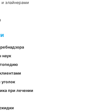
 и элайнерами
в
ми
требнадзора
ы наук
ортопедию
 клиентами
 уголок
тика при лечении
скидки