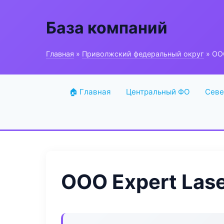
База компаний
Главная
»
Приволжский федеральный округ
» ООО
🏠 Главная
Центральный ФО
Севе
ООО Expert Las