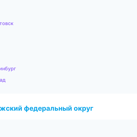
товск
инбург
рад
лжский федеральный округ