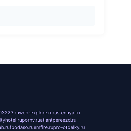
03223.ru
web-explore.ru
rastenuya.ru
tyhotel.ru
pornv.ru
atlantpereezd.ru
b.ru
fpodaso.ru
emfire.ru
pro-otdelky.ru