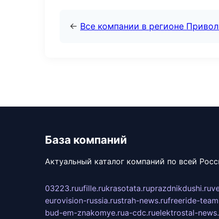
←
Все компании в регионе Приво
База компаний
Актуальный каталог компаний по всей Рос
03223.ru
ufille.ru
krasotata.ru
prazdnikdushi.ru
v
eurovision-russia.ru
strah-news.ru
freeride-team
bud-em-znakomye.ru
a-cdc.ru
elektrostal-news.