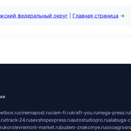
лжский федеральный округ
|
Главная страница
→
сии
eetbox.ru
cinemapost.ru
ciam-fr.ru
kraft-you.ru
mega-press.ru
.ru
itrack-24.ru
sexshopexpress.ru
autostudiopro.ru
alabuga-ci
ru
korolevremont-market.ru
budem-znakomye.ru
oooagrosna