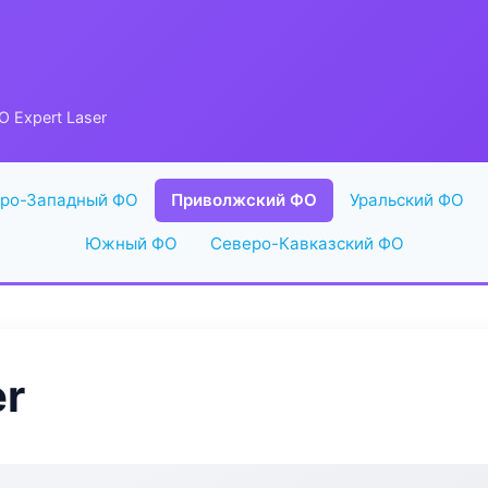
 Expert Laser
ро-Западный ФО
Приволжский ФО
Уральский ФО
Южный ФО
Северо-Кавказский ФО
er