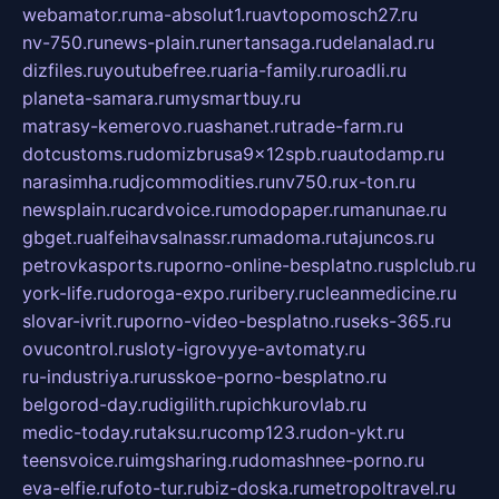
webamator.ru
ma-absolut1.ru
avtopomosch27.ru
nv-750.ru
news-plain.ru
nertansaga.ru
delanalad.ru
dizfiles.ru
youtubefree.ru
aria-family.ru
roadli.ru
planeta-samara.ru
mysmartbuy.ru
matrasy-kemerovo.ru
ashanet.ru
trade-farm.ru
dotcustoms.ru
domizbrusa9x12spb.ru
autodamp.ru
narasimha.ru
djcommodities.ru
nv750.ru
x-ton.ru
newsplain.ru
cardvoice.ru
modopaper.ru
manunae.ru
gbget.ru
alfeihavsalnassr.ru
madoma.ru
tajuncos.ru
petrovkasports.ru
porno-online-besplatno.ru
splclub.ru
york-life.ru
doroga-expo.ru
ribery.ru
cleanmedicine.ru
slovar-ivrit.ru
porno-video-besplatno.ru
seks-365.ru
ovucontrol.ru
sloty-igrovyye-avtomaty.ru
ru-industriya.ru
russkoe-porno-besplatno.ru
belgorod-day.ru
digilith.ru
pichkurovlab.ru
medic-today.ru
taksu.ru
comp123.ru
don-ykt.ru
teensvoice.ru
imgsharing.ru
domashnee-porno.ru
eva-elfie.ru
foto-tur.ru
biz-doska.ru
metropoltravel.ru