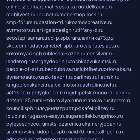
online-z.com
aromat-vostoka.ru
otdelkaexp.ru
mobilvest.ru
bbd.net.ru
mebelshop.msk.ru
smp-forum.ru
bastion-td.ru
kosmoscreative.ru
avrmotors.ru
art-galadesign.ru
tiffany-c.ru
ecostep-samara.ru
d-p.spb.ru
галактика73.рф
sko.com.ru
davitamebel-spb.ru
fotsis.ru
tesiaes.ru
kokoroyari.spb.ru
blesna-kazan.ru
mossilver.ru
lenderoq.ru
sergeydobrin.ru
tochkazvuka.msk.ru
people-of-art.ru
bezzubova.ru
clubtibet.ru
orior-aks.ru
dynamoauto.ru
szk-favorit.ru
carlines.ru
flatnsk.ru
kingbolenskaner.ru
alex-motor.ru
astroline.net.ru
act1.spb.ru
polyglot.com.ru
gidlipetsk.ru
ooo-driada.ru
detsad125.ru
mir-zdoroviya.ru
bruslanovo.ru
siterem.ru
council.spb.ru
лодкипатриот.рф
kafekolizey.ru
iclub.net.ru
gazon-easy.ru
sugarepilekb.ru
grinox.ru
pylesostineco.ru
msts-ozarenie.ru
kameryjooan.ru
artemovskij.ru
dopler.spb.ru
aid70.ru
metall-perm.ru
ndm.msk.ru
ratingzooshop.ru
apiaccess.ru