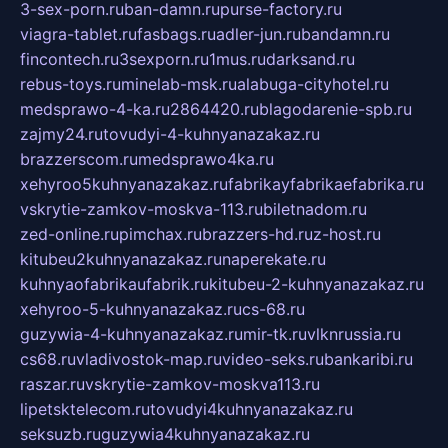
3-sex-porn.ru
ban-damn.ru
purse-factory.ru
viagra-tablet.ru
fasbags.ru
adler-jun.ru
bandamn.ru
fincontech.ru
3sexporn.ru
1mus.ru
darksand.ru
rebus-toys.ru
minelab-msk.ru
alabuga-cityhotel.ru
medsprawo-4-ka.ru
2864420.ru
blagodarenie-spb.ru
zajmy24.ru
tovudyi-4-kuhnyanazakaz.ru
brazzerscom.ru
medsprawo4ka.ru
xehyroo5kuhnyanazakaz.ru
fabrikayfabrikaefabrika.ru
vskrytie-zamkov-moskva-113.ru
biletnadom.ru
zed-online.ru
pimchax.ru
brazzers-hd.ru
z-host.ru
kitubeu2kuhnyanazakaz.ru
naperekate.ru
kuhnyaofabrikaufabrik.ru
kitubeu-2-kuhnyanazakaz.ru
xehyroo-5-kuhnyanazakaz.ru
cs-68.ru
guzywia-4-kuhnyanazakaz.ru
mir-tk.ru
vlknrussia.ru
cs68.ru
vladivostok-map.ru
video-seks.ru
bankaribi.ru
raszar.ru
vskrytie-zamkov-moskva113.ru
lipetsktelecom.ru
tovudyi4kuhnyanazakaz.ru
seksuzb.ru
guzywia4kuhnyanazakaz.ru