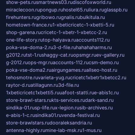
show-pets.ru
smartnews03.ru
discofoxworld.ru
miraclecoon.ru
pongup.ru
hostel65.ru
liura.ru
glasspb.ru
firehunters.ru
gribowo.ru
gnalis.ru
bulkitula.ru
hometown-france.ru
1-xbeticricetc-1-xbetti-5.ru
shop-garena.ru
cricetc-1-xbetr-1-xbetcc-2.ru
one-life-story.ru
top-halyava.ru
accounts112.ru
poka-vse-doma-2.ru
3-d-file.ru
hahahaharms.ru
g2012.ru
tst-1.ru
shaggy-cat.ru
opsmgr.ru
ev-gallery.ru
g-2012.ru
ops-mgr.ru
accounts-112.ru
csm-demo.ru
poka-vse-doma2.ru
airgungames.ru
allseo-host.ru
tehosmotre.ru
varieta-yug.ru
cricetc1xbetr1xbetcc2.ru
raytor-d.ru
atillagunn.ru
3d-file.ru
1xbeticricetc1xbetti5.ru
uafoot-statti.ru
e-abis1c.ru
store-brawl-stars.ru
kts-services.ru
dark-sand.ru
sindika-01.ru
sp-life.ru
x-legion.ru
sib-archives.ru
e-abis-1-c.ru
sindika01.ru
venda-festival.ru
store-brawlstars.ru
dooraleksandria.ru
antenna-highly.ru
mine-lab-msk.ru
1-mus.ru