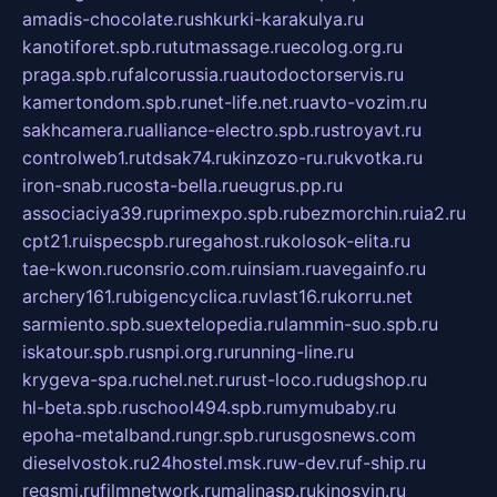
amadis-chocolate.ru
shkurki-karakulya.ru
kanotiforet.spb.ru
tutmassage.ru
ecolog.org.ru
praga.spb.ru
falcorussia.ru
autodoctorservis.ru
kamertondom.spb.ru
net-life.net.ru
avto-vozim.ru
sakhcamera.ru
alliance-electro.spb.ru
stroyavt.ru
controlweb1.ru
tdsak74.ru
kinzozo-ru.ru
kvotka.ru
iron-snab.ru
costa-bella.ru
eugrus.pp.ru
associaciya39.ru
primexpo.spb.ru
bezmorchin.ru
ia2.ru
cpt21.ru
ispecspb.ru
regahost.ru
kolosok-elita.ru
tae-kwon.ru
consrio.com.ru
insiam.ru
avegainfo.ru
archery161.ru
bigencyclica.ru
vlast16.ru
korru.net
sarmiento.spb.su
extelopedia.ru
lammin-suo.spb.ru
iskatour.spb.ru
snpi.org.ru
running-line.ru
krygeva-spa.ru
chel.net.ru
rust-loco.ru
dugshop.ru
hl-beta.spb.ru
school494.spb.ru
mymubaby.ru
epoha-metalband.ru
ngr.spb.ru
rusgosnews.com
dieselvostok.ru
24hostel.msk.ru
w-dev.ru
f-ship.ru
regsmi.ru
filmnetwork.ru
malinasp.ru
kinosvin.ru