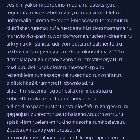
veslo-i-yakor.ru
borodino-media.ru
rostotsky.ru
regionufa.ru
weiss-bet.ru
zaryna.ru
casinotablet.ru
universalia.ru
remont-mebeli-moscow.ru
termomur.ru
clubfisher.ru
remstirufa.ru
erdamchi.ru
doramamama.ru
muraviovka-park.ru
worldofwoman.ru
clean-dreams.ru
arkrym.ru
kristinita.ru
dircomputer.ru
healthenter.ru
textexperts.ru
pivnaya-kruzhka.ru
kinofilmy-2021.ru
demolalapaluza.ru
tanyavanya.ru
remstir-tolyatti.ru
msdip.ru
jdol.ru
sokolovr.ru
newtech-spb.ru
rezemkleim.ru
massage-tai.ru
seonub.ru
zvonitut.ru
biolisichka24.ru
mncraft-download.ru
algoritm-sistema.ru
godflesh.ru
ru-industria.ru
zebra-tlt.ru
okna-proficom.ru
erynok.ru
onlinekinospace.ru
startupstudio-fefu.ru
zarges-ru.ru
gegenjustizunrecht.ru
autobalashov.ru
utrovortu.ru
spiski-firm.ru
elara-m.ru
kinomusorka.ru
mkcslava.ru
2bets.ru
vintovoykompressor.ru
birminghamvsfulham.ru
sarmat-komp.ru
pioneeri.ru