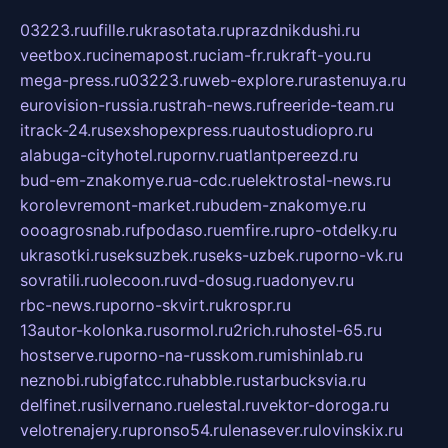
03223.ru
ufille.ru
krasotata.ru
prazdnikdushi.ru
veetbox.ru
cinemapost.ru
ciam-fr.ru
kraft-you.ru
mega-press.ru
03223.ru
web-explore.ru
rastenuya.ru
eurovision-russia.ru
strah-news.ru
freeride-team.ru
itrack-24.ru
sexshopexpress.ru
autostudiopro.ru
alabuga-cityhotel.ru
pornv.ru
atlantpereezd.ru
bud-em-znakomye.ru
a-cdc.ru
elektrostal-news.ru
korolevremont-market.ru
budem-znakomye.ru
oooagrosnab.ru
fpodaso.ru
emfire.ru
pro-otdelky.ru
ukrasotki.ru
seksuzbek.ru
seks-uzbek.ru
porno-vk.ru
sovratili.ru
olecoon.ru
vd-dosug.ru
adonyev.ru
rbc-news.ru
porno-skvirt.ru
krospr.ru
13autor-kolonka.ru
sormol.ru
2rich.ru
hostel-65.ru
hostserve.ru
porno-na-russkom.ru
mishinlab.ru
neznobi.ru
bigfatcc.ru
habble.ru
starbucksvia.ru
delfinet.ru
silvernano.ru
elestal.ru
vektor-doroga.ru
velotrenajery.ru
pronso54.ru
lenasever.ru
lovinskix.ru