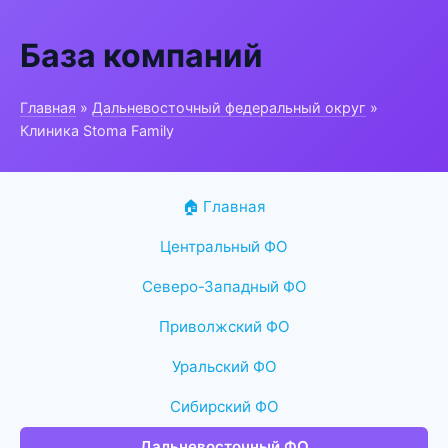
База компаний
Главная
»
Дальневосточный федеральный округ
»
Клиника Stoma Family
🏠 Главная
Центральный ФО
Северо-Западный ФО
Приволжский ФО
Уральский ФО
Сибирский ФО
Дальневосточный ФО