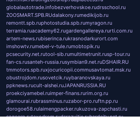
globalautotrade.info
bezverhovskoe.ru
drsschool.ru
ZOOSMART.SPB.RU
dalakony.ru
medikijob.ru
remontt.spb.ru
photostudia.spb.ru
myragon.ru
terramia.ru
academy62.ru
gardengallereya.ru
rti.com.ru
artem-news.ru
biserinca.ru
krasnodarkurort.com
imshowtv.ru
mebel-v-tule.ru
mobtopik.ru
pcsecurity.net.ru
tool-sib.ru
multimetrunit.ru
sp-tour.ru
fan-cs.ru
santeh-russia.ru
symbian9.net.ru
DSHAIR.RU
tmmotors.spb.ru
xjocuricopii.com
musavtomat.msk.ru
obustrojdom.ru
sovetcik.ru
ybaranovskaya.ru
ppknews.ru
cult-alshei.ru
JAPANRUSSIA.RU
proekciyamebel.ru
imper-finans.ru
rim.org.ru
glamourai.ru
brassminus.ru
zabor-pro.ru
ftn.pp.ru
dorogoe58.ru
laimengpacker.ru
kuzova-zapchasti.ru
sageerp.ru
taxodrom.ru
dsrazvitie.ru
hardcity.net.ru
ratinghomegames.ru
topservice25.ru
gubernyan.ru
gtglasslined.ru
ii4.ru
tssport.spb.ru
andorra24.com