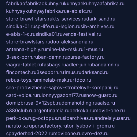
fabrikaofabrikaokuhny.ru
kuhnyaekuhnyaafabrika.ru
kuhnyaykuhnyayfabrika.ru
e-abis1c.ru
store-brawl-stars.ru
kts-services.ru
dark-sand.ru
sindika-01.ru
sp-life.ru
x-legion.ru
sib-archives.ru
e-abis-1-c.ru
sindika01.ru
venda-festival.ru
store-brawlstars.ru
dooraleksandria.ru
antenna-highly.ru
mine-lab-msk.ru
1-mus.ru
3-sex-porn.ru
ban-damn.ru
purse-factory.ru
viagra-tablet.ru
fasbags.ru
adler-jun.ru
bandamn.ru
fincontech.ru
3sexporn.ru
1mus.ru
darksand.ru
rebus-toys.ru
minelab-msk.ru
rtdco.ru
seo-prodvizhenie-sajtov-stroitelnyh-kompanij.ru
card-voice.ru
rulonnyygazon177.ru
snow-guard.ru
domizbrusa-9x12spb.ru
demaholding.ru
aalse.ru
a380club.ru
argentinamia.ru
perkoka.ru
movie-one.ru
perk-oka.ru
g-octopus.ru
sibarchives.ru
andreislyusar.ru
naruto-x.ru
pursefactory.ru
tor-lyubov-i-grom.ru
spayderhed-2022.ru
movieone.ru
evro-dez.ru