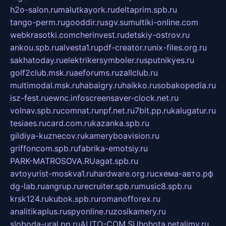
h2o-salon.ru
malutkayork.ru
deltaprim.spb.ru
tango-perm.ru
gooddir.ru
sgv.su
multiki-online.com
webkrasotki.com
cherinvest.ru
detskiy-ostrov.ru
ankou.spb.ru
alvesta1.ru
pdf-creator.ru
nix-files.org.ru
sakhatoday.ru
elektrikersymboler.ru
sputnikyes.ru
golf2club.msk.ru
aeforums.ru
zallclub.ru
multimodal.msk.ru
habaigry.ru
haikko.ru
sobakopedia.ru
isz-fest.ru
ewnc.info
screensaver-clock.net.ru
volnav.spb.ru
comnat.ru
npf.net.ru
7bit.pp.ru
kalugatur.ru
tesiaes.ru
card.com.ru
kazanka.spb.ru
gildiya-kuznecov.ru
kameryboavision.ru
griffoncom.spb.ru
fabrika-emotsiy.ru
PARK-MATROSOVA.RU
agat.spb.ru
avtoyurist-moskva1.ru
hardware.org.ru
схема-авто.рф
dg-lab.ru
angrup.ru
recruiter.spb.ru
music8.spb.ru
krsk124.ru
kubok.spb.ru
romanofforex.ru
analitikaplus.ru
spyonline.ru
zosikamery.ru
sloboda-ural.pp.ru
AUTO-COM.SU
hohota.net
alimy.ru